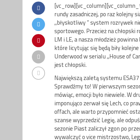
[vc_row][vc_column][vc_column_te
rundy zasadniczej, po raz kolejny s
,,błyskotliwy ” system rozrywek ni
sportowego. Przecież na chłopski 
LM i LE, a nasza młodzież powinn
które licytując się będą biły kolej
Underwood w serialu ,,House of Car
jest chłopski.
Największą zaletą systemu ESA37 m
Sprawdźmy to! W pierwszym sezonie
mówiąc, emocji było niewiele. W dr
imponująco zerwał się Lech, co pra
offach, ale warto przypomnieć osta
szanse wyprzedzić Legię, ale odpu
sezonie Piast zaliczył zgon po prze
wywalczyć o vice mistrzostwo, Leg