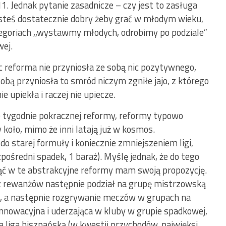
. Jednak pytanie zasadnicze – czy jest to zasługa
jesteś dostatecznie dobry żeby grać w młodym wieku,
ategoriach ,,wystawmy młodych, odrobimy po podziale”
wej.
c reforma nie przyniosła ze sobą nic pozytywnego,
obą przyniosła to smród niczym zgniłe jajo, z którego
ie upiekła i raczej nie upiecze.
ie tygodnie pokracznej reformy, reformy typowo
 koło, mimo że inni latają już w kosmos.
starej formuły i koniecznie zmniejszeniem ligi,
pośredni spadek, 1 baraż). Myślę jednak, że do tego
nąć w te abstrakcyjne reformy mam swoją propozycję.
 rewanżów następnie podział na grupę mistrzowską
), a następnie rozgrywanie meczów w grupach na
nnowacyjna i uderzająca w kluby w grupie spadkowej,
 liga hiszpańską (w kwestii przychodów, najwięksi