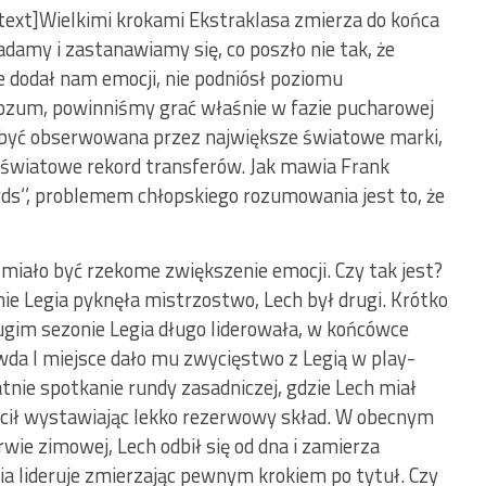
xt]Wielkimi krokami Ekstraklasa zmierza do końca
iadamy i zastanawiamy się, co poszło nie tak, że
e dodał nam emocji, nie podniósł poziomu
rozum, powinniśmy grać właśnie w fazie pucharowej
a być obserwowana przez największe światowe marki,
ne światowe rekord transferów. Jak mawia Frank
ds‘’, problemem chłopskiego rozumowania jest to, że
iało być rzekome zwiększenie emocji. Czy tak jest?
 Legia pyknęła mistrzostwo, Lech był drugi. Krótko
ugim sezonie Legia długo liderowała, w końcówce
wda I miejsce dało mu zwycięstwo z Legią w play-
tnie spotkanie rundy zasadniczej, gdzie Lech miał
ścił wystawiając lekko rezerwowy skład. W obecnym
rwie zimowej, Lech odbił się od dna i zamierza
ia lideruje zmierzając pewnym krokiem po tytuł. Czy