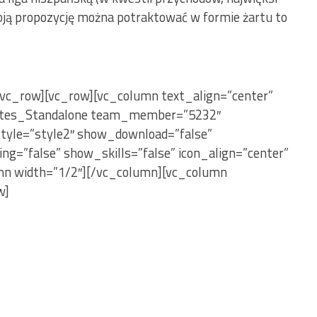
ją propozycję można potraktować w formie żartu to
vc_row][vc_row][vc_column text_align=”center”
tes_Standalone team_member=”5232″
tyle=”style2″ show_download=”false”
g=”false” show_skills=”false” icon_align=”center”
umn width=”1/2″][/vc_column][vc_column
w]