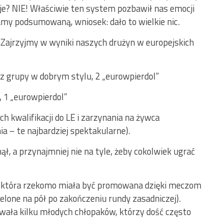
je? NIE! Właściwie ten system pozbawił nas emocji
amy podsumowaną, wniosek: dało to wielkie nic.
 Zajrzyjmy w wyniki naszych drużyn w europejskich
ie z grupy w dobrym stylu, 2 „eurowpierdol”
, 1 „eurowpierdol”
h kwalifikacji do LE i zarzynania na żywca
ia – te najbardziej spektakularne).
ł, a przynajmniej nie na tyle, żeby cokolwiek ugrać
 która rzekomo miała być promowana dzięki meczom
zielone na pół po zakończeniu rundy zasadniczej).
wała kilku młodych chłopaków, którzy dość często