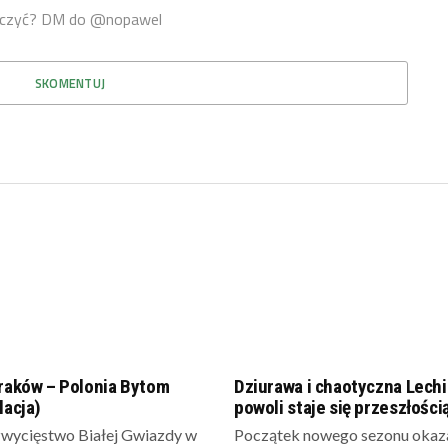
ołączyć? DM do @nopawel
SKOMENTUJ
Kraków – Polonia Bytom
Dziurawa i chaotyczna Lechi
lacja)
powoli staje się przeszłości
wycięstwo Białej Gwiazdy w
Początek nowego sezonu okaza