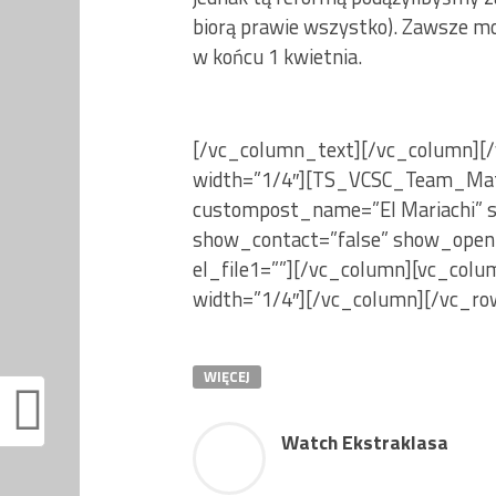
biorą prawie wszystko). Zawsze mo
w końcu 1 kwietnia.
[/vc_column_text][/vc_column][/
width=”1/4″][TS_VCSC_Team_Ma
custompost_name=”El Mariachi” s
show_contact=”false” show_openin
el_file1=””][/vc_column][vc_col
width=”1/4″][/vc_column][/vc_ro
WIĘCEJ
Watch Ekstraklasa