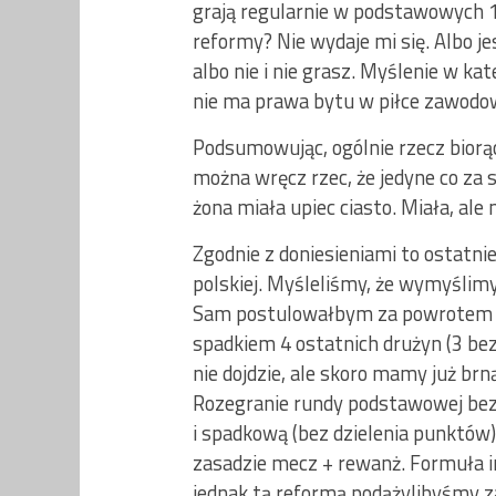
grają regularnie w podstawowych 11
reformy? Nie wydaje mi się. Albo 
albo nie i nie grasz. Myślenie w k
nie ma prawa bytu w piłce zawodo
Podsumowując, ogólnie rzecz biorą
można wręcz rzec, że jedyne co za s
żona miała upiec ciasto. Miała, ale n
Zgodnie z doniesieniami to ostatn
polskiej. Myśleliśmy, że wymyślimy
Sam postulowałbym za powrotem do 
spadkiem 4 ostatnich drużyn (3 bez
nie dojdzie, ale skoro mamy już br
Rozegranie rundy podstawowej bez
i spadkową (bez dzielenia punktów
zasadzie mecz + rewanż. Formuła i
jednak tą reformą podążylibyśmy za