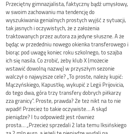
Przeciętny gimnazjalista, faktyczny bądź umysłowy,
w swoim zachowaniu ma tendencję do
wyszukiwania genialnych prostych wyjść z sytuacji,
tak jasnych i oczywistych, że z założenia
traktowanych przez autora za jedyne słuszne. A że
będąc w przededniu nowego okienka transferowego i
biorąc pod uwagę koniec roku szkolnego, to szajba
ich się nasila. Co zrobić, żeby klub X (możecie
wstawić dowolną nazwę) w przyszłym sezonie
walczył o najwyższe cele? „To proste, należy kupić:
Mączyńskiego, Kapustkę, wykupić z Legii Prijovicia,
do tego dwa, góra trzy transfery dobrych piłkarzy
zza granicy”. Proste, prawda? Że też nikt na to nie
wpadł! Przecież to takie oczywiste… A skąd
pieniądze? I tu odpowiedź jest również
prosta… „Przecież sprzedali 2 lata temu Iksińskiego
za 2 mln euro, a jeżeli te pieniądze wydali na