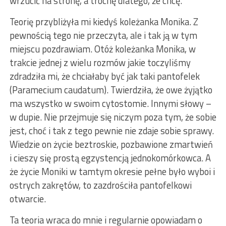
wrzucić na stronę, a trochę dlatego, że chcę.
Teorię przybliżyła mi kiedyś koleżanka Monika. Z
pewnością tego nie przeczyta, ale i tak ją w tym
miejscu pozdrawiam. Otóż koleżanka Monika, w
trakcie jednej z wielu rozmów jakie toczyliśmy
zdradziła mi, że chciałaby być jak taki pantofelek
(Paramecium caudatum). Twierdziła, że owe żyjątko
ma wszystko w swoim cytostomie. Innymi słowy –
w dupie. Nie przejmuje się niczym poza tym, że sobie
jest, choć i tak z tego pewnie nie zdaje sobie sprawy.
Wiedzie on życie beztroskie, pozbawione zmartwień
i cieszy się prostą egzystencją jednokomórkowca. A
że życie Moniki w tamtym okresie pełne było wyboi i
ostrych zakrętów, to zazdrościła pantofelkowi
otwarcie.
Ta teoria wraca do mnie i regularnie opowiadam o