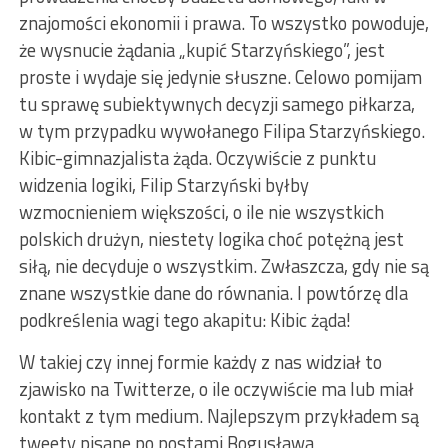
znajomości ekonomii i prawa. To wszystko powoduje,
że wysnucie żądania „kupić Starzyńskiego”, jest
proste i wydaje się jedynie słuszne. Celowo pomijam
tu sprawę subiektywnych decyzji samego piłkarza,
w tym przypadku wywołanego Filipa Starzyńskiego.
Kibic-gimnazjalista żąda. Oczywiście z punktu
widzenia logiki, Filip Starzyński byłby
wzmocnieniem większości, o ile nie wszystkich
polskich drużyn, niestety logika choć potężną jest
siłą, nie decyduje o wszystkim. Zwłaszcza, gdy nie są
znane wszystkie dane do równania. I powtórzę dla
podkreślenia wagi tego akapitu: Kibic żąda!
W takiej czy innej formie każdy z nas widział to
zjawisko na Twitterze, o ile oczywiście ma lub miał
kontakt z tym medium. Najlepszym przykładem są
tweety pisane po postami Bogusława