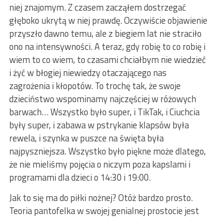
niej znajomym. Z czasem zacząłem dostrzegać
głęboko ukrytą w niej prawdę. Oczywiście objawienie
przyszło dawno temu, ale z biegiem lat nie straciło
ono na intensywności. A teraz, gdy robię to co robię i
wiem to co wiem, to czasami chciałbym nie wiedzieć
i żyć w błogiej niewiedzy otaczającego nas
zagrożenia i kłopotów. To trochę tak, że swoje
dzieciństwo wspominamy najczęściej w różowych
barwach… Wszystko było super, i TikTak, i Ciuchcia
były super, i zabawa w pstrykanie klapsów była
rewela, i szynka w puszce na święta była
najpyszniejsza. Wszystko było piękne może dlatego,
że nie mieliśmy pojęcia o niczym poza kapslami i
programami dla dzieci o 14:30 i 19:00.
Jak to się ma do piłki nożnej? Otóż bardzo prosto.
Teoria pantofelka w swojej genialnej prostocie jest