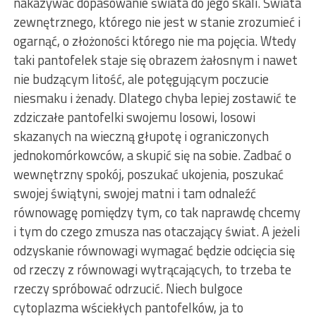
nakazywać dopasowanie świata do jego skali. Świata
zewnętrznego, którego nie jest w stanie zrozumieć i
ogarnąć, o złożoności którego nie ma pojęcia. Wtedy
taki pantofelek staje się obrazem żałosnym i nawet
nie budzącym litość, ale potęgującym poczucie
niesmaku i żenady. Dlatego chyba lepiej zostawić te
zdziczałe pantofelki swojemu losowi, losowi
skazanych na wieczną głupotę i ograniczonych
jednokomórkowców, a skupić się na sobie. Zadbać o
wewnętrzny spokój, poszukać ukojenia, poszukać
swojej świątyni, swojej matni i tam odnaleźć
równowagę pomiędzy tym, co tak naprawdę chcemy
i tym do czego zmusza nas otaczający świat. A jeżeli
odzyskanie równowagi wymagać będzie odcięcia się
od rzeczy z równowagi wytrącających, to trzeba te
rzeczy spróbować odrzucić. Niech bulgoce
cytoplazma wściekłych pantofelków, ja to