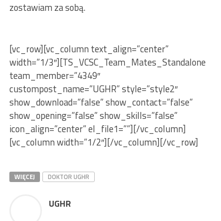
zostawiam za sobą.
[vc_row][vc_column text_align=”center”
width=”1/3″][TS_VCSC_Team_Mates_Standalone
team_member=”4349″
custompost_name=”UGHR” style=”style2″
show_download=”false” show_contact=”false”
show_opening=”false” show_skills=”false”
icon_align=”center” el_file1=””][/vc_column]
[vc_column width=”1/2″][/vc_column][/vc_row]
WIĘCEJ
DOKTOR UGHR
UGHR