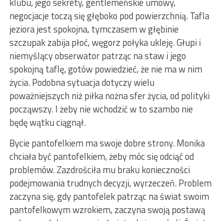
klubu, jego sekrety, gentlemeńskie umowy,
negocjacje toczą się głęboko pod powierzchnią. Tafla
jeziora jest spokojna, tymczasem w głębinie
szczupak zabija płoć, węgorz połyka ukleję. Głupi i
niemyślący obserwator patrząc na staw i jego
spokojną taflę, gotów powiedzieć, że nie ma w nim
życia. Podobna sytuacja dotyczy wielu
poważniejszych niż piłka nożna sfer życia, od polityki
począwszy. I żeby nie wchodzić w to szambo nie
będę wątku ciągnął.
Bycie pantofelkiem ma swoje dobre strony. Monika
chciała być pantofelkiem, żeby móc się odciąć od
problemów. Zazdrościła mu braku konieczności
podejmowania trudnych decyzji, wyrzeczeń. Problem
zaczyna się, gdy pantofelek patrząc na świat swoim
pantofelkowym wzrokiem, zaczyna swoją postawą