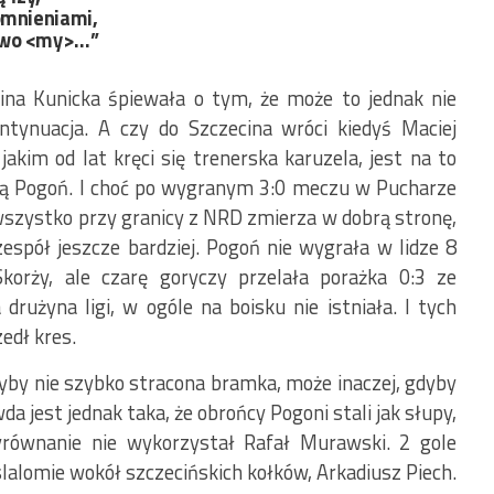
omnieniami,
łowo <my>…”
lina Kunicka śpiewała o tym, że może to jednak nie
ntynuacja. A czy do Szczecina wróci kiedyś Maciej
akim od lat kręci się trenerska karuzela, jest na to
dną Pogoń. I choć po wygranym 3:0 meczu w Pucharze
wszystko przy granicy z NRD zmierza w dobrą stronę,
zespół jeszcze bardziej. Pogoń nie wygrała w lidze 8
Skorży, ale czarę goryczy przelała porażka 0:3 ze
rużyna ligi, w ogóle na boisku nie istniała. I tych
edł kres.
yby nie szybko stracona bramka, może inaczej, gdyby
 jest jednak taka, że obrońcy Pogoni stali jak słupy,
równanie nie wykorzystał Rafał Murawski. 2 gole
slalomie wokół szczecińskich kołków, Arkadiusz Piech.