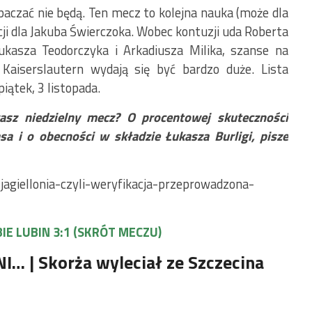
zpaczać nie będą. Ten mecz to kolejna nauka (może dla
cji dla Jakuba Świerczoka. Wobec kontuzji uda Roberta
ukasza Teodorczyka i Arkadiusza Milika, szanse na
Kaiserslautern wydają się być bardzo duże. Lista
ątek, 3 listopada.
ywasz niedzielny mecz? O procentowej skuteczności
sa i o obecności w składzie Łukasza Burligi, pisze
agiellonia-czyli-weryfikacja-przeprowadzona-
IE LUBIN 3:1 (SKRÓT MECZU)
DNI…
| Skorża wyleciał ze Szczecina