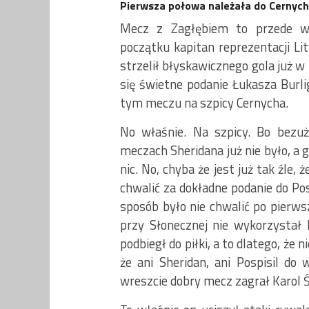
Pierwsza połowa należała do Cernyc
Mecz z Zagłębiem to przede ws
początku kapitan reprezentacji Li
strzelił błyskawicznego gola już w
się świetne podanie Łukasza Burli
tym meczu na szpicy Cernycha.
No właśnie. Na szpicy. Bo bezuż
meczach Sheridana już nie było, a
nic. No, chyba że jest już tak źle
chwalić za dokładne podanie do Pos
sposób było nie chwalić po pierwsz
przy Słonecznej nie wykorzystał ki
podbiegł do piłki, a to dlatego, że 
że ani Sheridan, ani Pospisil do 
wreszcie dobry mecz zagrał Karol Ś