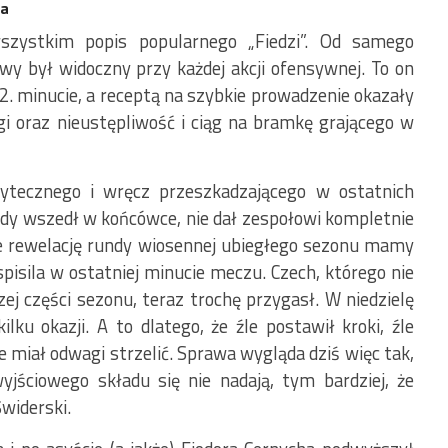
ha
zystkim popis popularnego „Fiedzi”. Od samego
twy był widoczny przy każdej akcji ofensywnej. To on
 2. minucie, a receptą na szybkie prowadzenie okazały
gi oraz nieustępliwość i ciąg na bramkę grającego w
ytecznego i wręcz przeszkadzającego w ostatnich
 gdy wszedł w końcówce, nie dał zespołowi kompletnie
, że rewelację rundy wiosennej ubiegłego sezonu mamy
pisila w ostatniej minucie meczu. Czech, którego nie
ej części sezonu, teraz trochę przygasł. W niedzielę
lku okazji. A to dlatego, że źle postawił kroki, źle
nie miał odwagi strzelić. Sprawa wygląda dziś więc tak,
wyjściowego składu się nie nadają, tym bardziej, że
widerski.