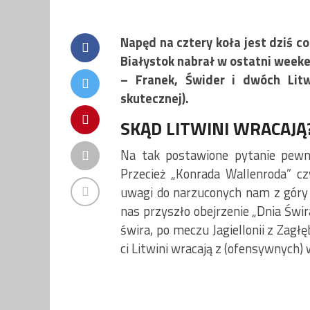
Napęd na cztery koła jest dziś c
Białystok nabrał w ostatni weeke
– Franek, Świder i dwóch Litw
skutecznej).
SKĄD LITWINI WRACAJĄ?
Na tak postawione pytanie pewni
Przecież „Konrada Wallenroda” czyt
uwagi do narzuconych nam z góry 
nas przyszło obejrzenie „Dnia Świ
świra, po meczu Jagiellonii z Zag
ci Litwini wracają z (ofensywnych)