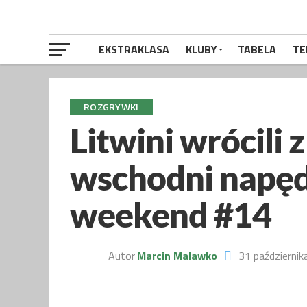
EKSTRAKLASA
KLUBY
TABELA
TE
ROZGRYWKI
Litwini wrócili z
wschodni napęd 
weekend #14
Autor
Marcin Malawko
31 październik