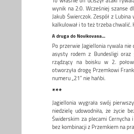
To właśnie on uciszył ataki rywal
wynik na 2:0. Wcześniej szanse d
Jakub Świerczok. Zespół z Lubina
kalkulował i to też trzeba chwalić. 
A druga do Novikovasa…
Po przerwie Jagiellonia rywala ni
asysty rodem z Bundesligi oraz g
rządzący na boisku w 2. połowi
otworzyła drogę Przemkowi Frank
numeru „21” nie hańbi.
***
Jagiellonia wygrała swój pierwsz
niedzielę udowodniła, że życie b
Świderskim za plecami Cernycha 
bez kombinacji z Przemkiem na pra