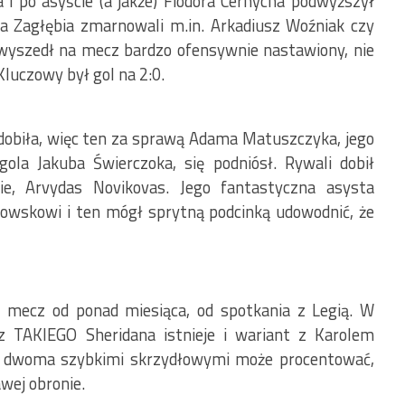
a i po asyście (a jakże) Fiodora Cernycha podwyższył
la Zagłębia zmarnowali m.in. Arkadiusz Woźniak czy
 wyszedł na mecz bardzo ofensywnie nastawiony, nie
Kluczowy był gol na 2:0.
e dobiła, więc ten za sprawą Adama Matuszczyka, jego
ola Jakuba Świerczoka, się podniósł. Rywali dobił
e, Arvydas Novikovas. Jego fantastyczna asysta
owskowi i ten mógł sprytną podcinką udowodnić, że
y mecz od ponad miesiąca, od spotkania z Legią. W
ez TAKIEGO Sheridana istnieje i wariant z Karolem
i dwoma szybkimi skrzydłowymi może procentować,
wej obronie.