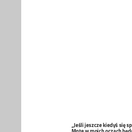
„Jeśli jeszcze kiedyś się 
Może w moich oczach będą