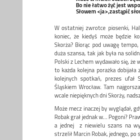
Bo nie łatwo żyć jest wsp
Słowem <ja>,zastąpić s
W ostatniej zwrotce piosenki, Ha
koniec, że kiedyś może będzie ko
Skorża? Biorąc pod uwagę tempo, j
duża szansa, tak jak była na soli
Polski z Lechem wydawało się, że 
to każda kolejna porażka dobijała 
kolejnych spotkań, prezes ufał 
Śląskiem Wrocław. Tam najgorsza d
wcale niepięknych dni Skorży, nadsz
Może mecz inaczej by wyglądał, gd
Robak grał jednak w… Pogoni? Prawda
a jednej z niewielu szans na wy
strzelił Marcin Robak, jednego, po 