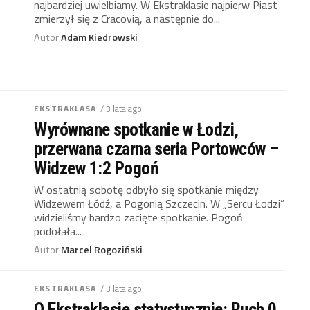
najbardziej uwielbiamy. W Ekstraklasie najpierw Piast
zmierzył się z Cracovią, a następnie do...
Autor
Adam Kiedrowski
EKSTRAKLASA
/ 3 lata ago
Wyrównane spotkanie w Łodzi,
przerwana czarna seria Portowców –
Widzew 1:2 Pogoń
W ostatnią sobotę odbyło się spotkanie między
Widzewem Łódź, a Pogonią Szczecin. W „Sercu Łodzi”
widzieliśmy bardzo zacięte spotkanie. Pogoń
podołała...
Autor
Marcel Rogoziński
EKSTRAKLASA
/ 3 lata ago
O Ekstraklasie statystycznie: Ruch 0