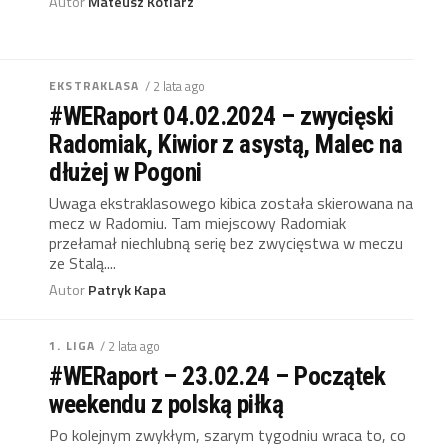
Autor
Mateusz Kotlarz
EKSTRAKLASA
/ 2 lata ago
#WERaport 04.02.2024 – zwycięski
Radomiak, Kiwior z asystą, Malec na
dłużej w Pogoni
Uwaga ekstraklasowego kibica została skierowana na
mecz w Radomiu. Tam miejscowy Radomiak
przełamał niechlubną serię bez zwycięstwa w meczu
ze Stalą....
Autor
Patryk Kapa
1. LIGA
/ 2 lata ago
#WERaport – 23.02.24 – Początek
weekendu z polską piłką
Po kolejnym zwykłym, szarym tygodniu wraca to, co