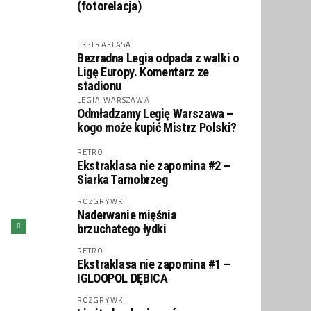
(fotorelacja)
EKSTRAKLASA
Bezradna Legia odpada z walki o
Ligę Europy. Komentarz ze
stadionu
LEGIA WARSZAWA
Odmładzamy Legię Warszawa –
kogo może kupić Mistrz Polski?
RETRO
Ekstraklasa nie zapomina #2 –
Siarka Tarnobrzeg
ROZGRYWKI
Naderwanie mięśnia
brzuchatego łydki
RETRO
Ekstraklasa nie zapomina #1 –
IGLOOPOL DĘBICA
ROZGRYWKI