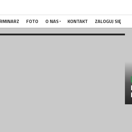
erby Pomorza
wycięstwo miejscowej Lechii. Seria
RMINARZ
FOTO
O NAS
KONTAKT
ZALOGUJ SIĘ
iało-Zieloni okupują...