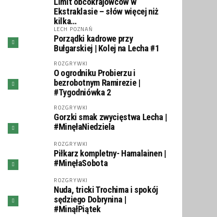
Limit obcokrajowców w
Ekstraklasie – słów więcej niż
kilka…
LECH POZNAŃ
Porządki kadrowe przy
Bułgarskiej | Kolej na Lecha #1
ROZGRYWKI
O ogrodniku Probierzu i
bezrobotnym Ramirezie |
#Tygodniówka 2
ROZGRYWKI
Gorzki smak zwycięstwa Lecha |
#MinęłaNiedziela
ROZGRYWKI
Piłkarz kompletny- Hamalainen |
#MinęłaSobota
ROZGRYWKI
Nuda, tricki Trochima i spokój
sędziego Dobrynina |
#MinąłPiątek