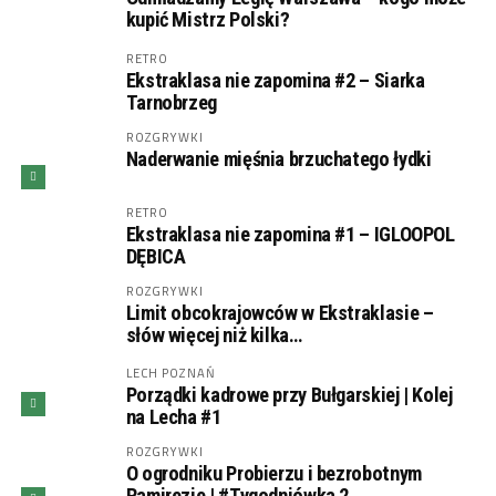
kupić Mistrz Polski?
RETRO
Ekstraklasa nie zapomina #2 – Siarka
Tarnobrzeg
ROZGRYWKI
Naderwanie mięśnia brzuchatego łydki
RETRO
Ekstraklasa nie zapomina #1 – IGLOOPOL
DĘBICA
ROZGRYWKI
Limit obcokrajowców w Ekstraklasie –
słów więcej niż kilka…
LECH POZNAŃ
Porządki kadrowe przy Bułgarskiej | Kolej
na Lecha #1
ROZGRYWKI
O ogrodniku Probierzu i bezrobotnym
Ramirezie | #Tygodniówka 2