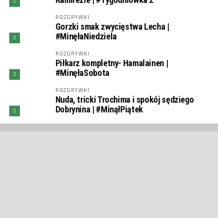
ROZGRYWKI
Gorzki smak zwycięstwa Lecha |
#MinęłaNiedziela
ROZGRYWKI
Piłkarz kompletny- Hamalainen |
#MinęłaSobota
ROZGRYWKI
Nuda, tricki Trochima i spokój sędziego
Dobrynina | #MinąłPiątek