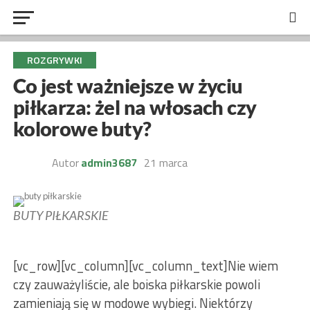
ROZGRYWKI
Co jest ważniejsze w życiu
piłkarza: żel na włosach czy
kolorowe buty?
Autor
admin3687
21 marca
BUTY PIŁKARSKIE
[vc_row][vc_column][vc_column_text]
N
ie wiem
czy zauważyliście, ale boiska piłkarskie powoli
zamieniają się w modowe wybiegi. Niektórzy