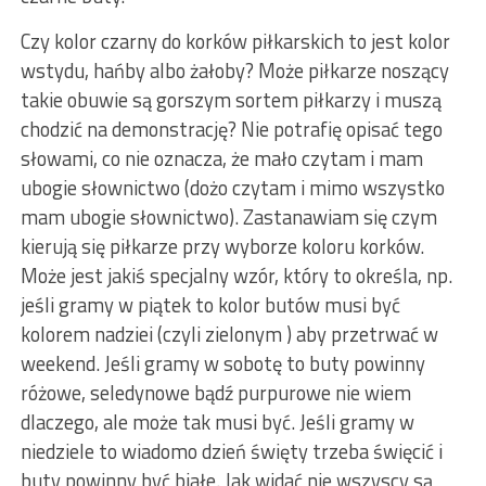
Czy kolor czarny do korków piłkarskich to jest kolor
wstydu, hańby albo żałoby? Może piłkarze noszący
takie obuwie są gorszym sortem piłkarzy i muszą
chodzić na demonstrację? Nie potrafię opisać tego
słowami, co nie oznacza, że mało czytam i mam
ubogie słownictwo (dożo czytam i mimo wszystko
mam ubogie słownictwo). Zastanawiam się czym
kierują się piłkarze przy wyborze koloru korków.
Może jest jakiś specjalny wzór, który to określa, np.
jeśli gramy w piątek to kolor butów musi być
kolorem nadziei (czyli zielonym ) aby przetrwać w
weekend. Jeśli gramy w sobotę to buty powinny
różowe, seledynowe bądź purpurowe nie wiem
dlaczego, ale może tak musi być. Jeśli gramy w
niedziele to wiadomo dzień święty trzeba święcić i
buty powinny być białe. Jak widać nie wszyscy są