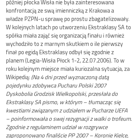
później płocka Wisła nie była zainteresowana
konfrontacją ze swą imienniczką z Krakowa a
władze PZPN-u sprawę po prostu zbagatelizowały.
W kolejnych latach po utworzeniu Ekstraklasy SA to
spółka miała zająć się organizacją finału i również
wychodziło to z marnym skutkiem o ile pierwszy
finał po egidą Ekstraklasy odbył się zgodnie z
planem (Legia-Wisła Płock 1-2, 22.07.2006). To w
roku kolejnym miejsce miała kuriozalna sytuacja, za
Wikipedią:
(Na 4 dni przed wyznaczoną datą
pojedynku zdobywca Pucharu Polski 2007
Dyskobolia Grodzisk Wielkopolski, przesłała do
Ekstraklasy SA pismo, w którym – tłumacząc się
kwestiami związanym z udziałem w Pucharze UEFA
– poinformowała o swej rezygnacji z walki o trofeum.
Zgodnie z regulaminem udział w rozgrywce
zaproponowano finaliście PP 2007 – Koronie Kielce,