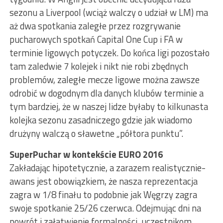
sezonu a Liverpool (wciąż walczy o udział w LM) ma
aż dwa spotkania zaległe przez rozgrywanie
pucharowych spotkań Capital One Cup i FA w
terminie ligowych potyczek. Do końca ligi pozostało
tam zaledwie 7 kolejek i nikt nie robi zbędnych
problemów, zaległe mecze ligowe można zawsze
odrobić w dogodnym dla danych klubów terminie a
tym bardziej, że w naszej lidze byłaby to kilkunasta
kolejka sezonu zasadniczego gdzie jak wiadomo
drużyny walczą o sławetne „półtora punktu”.
SuperPuchar w kontekście EURO 2016
Zakładając hipotetycznie, a zarazem realistycznie-
awans jest obowiązkiem, że nasza reprezentacja
zagra w 1/8 finału to podobnie jak Węgrzy zagra
swoje spotkanie 25/26 czerwca. Odejmując dni na
powrót i załatwienie formalności, uczestnikom