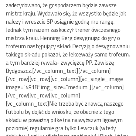
zadecydowano, że gospodarzem będzie zawsze
mistrz kraju. Wydawało się, że wszystko będzie jak
należy i wreszcie SP osiągnie godną mu rangę.
Jednak tym razem zaskoczył trener ówczesnego
mistrza kraju, Henning Berg desygnując do gry o
trofeum następujący skład: Decyzją o desygnowaniu
takiego składu pokazał, że lekceważy samo trofeum,
a tym bardziej rywala- zwycięzcę PP, Zawiszę
Bydgoszcz.[/vc_column_text][/vc_column]
[/vc_row][vc_row][vc_column][vc_single_image
image=”4918″ img_size=”medium”][/vc_column]
[/vc_row][vc_row][vc_column]
[vc_column_text]Nie trzeba być znawcą naszego
futbolu by dojść do wniosku, że obecnie z tego
składu w poważną piłkę (na najwyższym ligowym
poziomie) regularnie gra tylko Lewczuk (wtedy