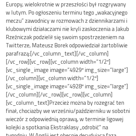
Europy, wielokrotnie w przeszłości był rozgrywany
w lutym. Po ogłoszeniu terminu tego „wakacyjnego
meczu” zawodnicy w rozmowach z dziennikarzami i
klubowymi działaczami nie kryli zaskoczenia a Jakub
Rzeźniczak podzielił się swoim spostrzeżeniem na
Twitterze, Mateusz Borek odpowiedział żartobliwie
parafrazą:[/vc_column_text][/vc_column]
[/vc_row][vc_row][vc_column width=”1/2″]
[vc_single_image image=”4929″ img_size=”large”]
[/vc_column][vc_column width=”1/2″]
[vc_single_image image=”4928″ img_size=”large”]
[/vc_column][/vc_row][vc_row][vc_column]
[vc_column_text]Przecież można by rozegrać ten
finał, chociażby we wrześniu/październiku w sobotni
wieczór z odpowiednią oprawą, w terminie ligowej
kolejki a spotkania Ekstraklasy „odrobić” na
tygodniu. W Anglii jest obecnie decydująca faza