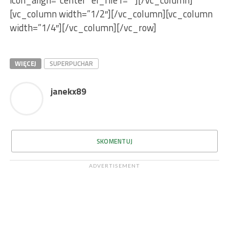
icon_align=”center” el_file1=””][/vc_column]
[vc_column width=”1/2″][/vc_column][vc_column
width=”1/4″][/vc_column][/vc_row]
WIĘCEJ
SUPERPUCHAR
janekx89
SKOMENTUJ
ADVERTISEMENT