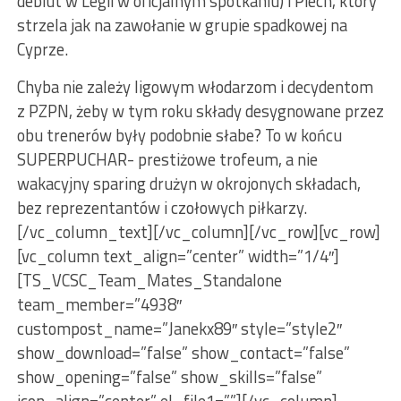
debiut w Legii w oficjalnym spotkaniu) i Piech, który
strzela jak na zawołanie w grupie spadkowej na
Cyprze.
Chyba nie zależy ligowym włodarzom i decydentom
z PZPN, żeby w tym roku składy desygnowane przez
obu trenerów były podobnie słabe? To w końcu
SUPERPUCHAR- prestiżowe trofeum, a nie
wakacyjny sparing drużyn w okrojonych składach,
bez reprezentantów i czołowych piłkarzy.
[/vc_column_text][/vc_column][/vc_row][vc_row]
[vc_column text_align=”center” width=”1/4″]
[TS_VCSC_Team_Mates_Standalone
team_member=”4938″
custompost_name=”Janekx89″ style=”style2″
show_download=”false” show_contact=”false”
show_opening=”false” show_skills=”false”