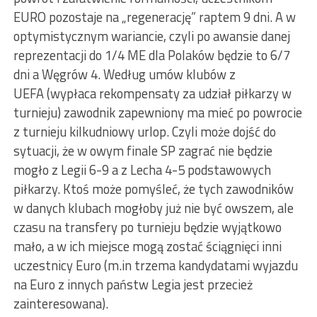
EURO pozostaje na „regenerację” raptem 9 dni. A w
optymistycznym wariancie, czyli po awansie danej
reprezentacji do 1/4 ME dla Polaków będzie to 6/7
dni a Węgrów 4. Według umów klubów z
UEFA (wypłaca rekompensaty za udział piłkarzy w
turnieju) zawodnik zapewniony ma mieć po powrocie
z turnieju kilkudniowy urlop. Czyli może dojść do
sytuacji, że w owym finale SP zagrać nie będzie
mogło z Legii 6-9 a z Lecha 4-5 podstawowych
piłkarzy. Ktoś może pomyśleć, że tych zawodników
w danych klubach mogłoby już nie być owszem, ale
czasu na transfery po turnieju będzie wyjątkowo
mało, a w ich miejsce mogą zostać ściągnięci inni
uczestnicy Euro (m.in trzema kandydatami wyjazdu
na Euro z innych państw Legia jest przecież
zainteresowana).