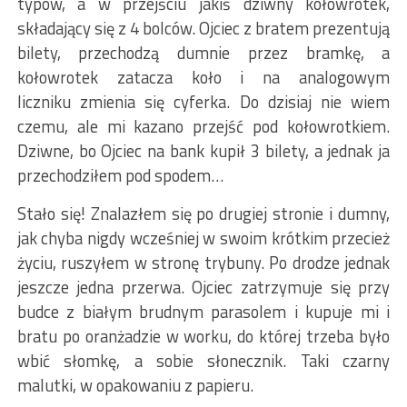
typów, a w przejściu jakiś dziwny kołowrotek,
składający się z 4 bolców. Ojciec z bratem prezentują
bilety, przechodzą dumnie przez bramkę, a
kołowrotek zatacza koło i na analogowym
liczniku zmienia się cyferka. Do dzisiaj nie wiem
czemu, ale mi kazano przejść pod kołowrotkiem.
Dziwne, bo Ojciec na bank kupił 3 bilety, a jednak ja
przechodziłem pod spodem…
Stało się! Znalazłem się po drugiej stronie i dumny,
jak chyba nigdy wcześniej w swoim krótkim przecież
życiu, ruszyłem w stronę trybuny. Po drodze jednak
jeszcze jedna przerwa. Ojciec zatrzymuje się przy
budce z białym brudnym parasolem i kupuje mi i
bratu po oranżadzie w worku, do której trzeba było
wbić słomkę, a sobie słonecznik. Taki czarny
malutki, w opakowaniu z papieru.