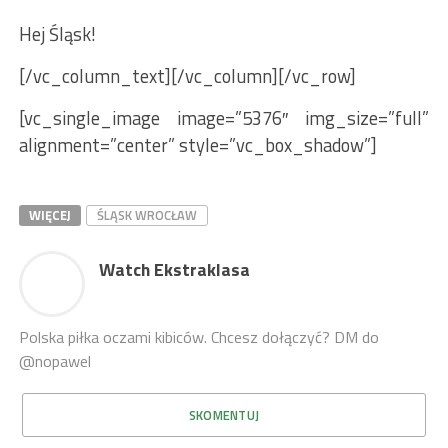
Hej Śląsk!
[/vc_column_text][/vc_column][/vc_row]
[vc_single_image image=”5376″ img_size=”full”
alignment=”center” style=”vc_box_shadow”]
WIĘCEJ
ŚLĄSK WROCŁAW
Watch Ekstraklasa
Polska piłka oczami kibiców. Chcesz dołączyć? DM do
@nopawel
SKOMENTUJ