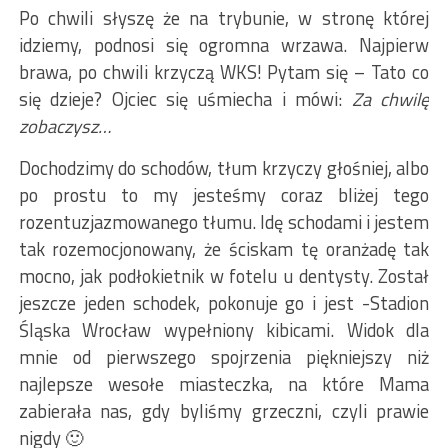
Po chwili słyszę że na trybunie, w stronę której
idziemy, podnosi się ogromna wrzawa. Najpierw
brawa, po chwili krzyczą WKS! Pytam się – Tato co
się dzieje? Ojciec się uśmiecha i mówi:
Za chwilę
zobaczysz…
Dochodzimy do schodów, tłum krzyczy głośniej, albo
po prostu to my jesteśmy coraz bliżej tego
rozentuzjazmowanego tłumu. Idę schodami i jestem
tak rozemocjonowany, że ściskam tę oranżadę tak
mocno, jak podłokietnik w fotelu u dentysty. Został
jeszcze jeden schodek, pokonuje go i jest -Stadion
Śląska Wrocław wypełniony kibicami. Widok dla
mnie od pierwszego spojrzenia piękniejszy niż
najlepsze wesołe miasteczka, na które Mama
zabierała nas, gdy byliśmy grzeczni, czyli prawie
nigdy 🙂