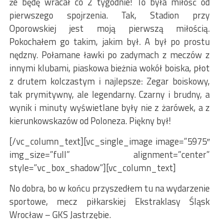
że będę wracał co 2 tygodnie! To była miłość od
pierwszego spojrzenia. Tak, Stadion przy
Oporowskiej jest moją pierwszą miłością.
Pokochałem go takim, jakim był. A był po prostu
nędzny. Połamane ławki po zadymach z meczów z
innymi klubami, piaskowa bieżnia wokół boiska, płot
z drutem kolczastym i najlepsze: Zegar boiskowy,
tak prymitywny, ale legendarny. Czarny i brudny, a
wynik i minuty wyświetlane były nie z żarówek, a z
kierunkowskazów od Poloneza. Piękny był!
[/vc_column_text][vc_single_image image=”5975″
img_size=”full” alignment=”center”
style=”vc_box_shadow”][vc_column_text]
No dobra, bo w końcu przyszedłem tu na wydarzenie
sportowe, mecz piłkarskiej Ekstraklasy Śląsk
Wrocław – GKS Jastrzębie.