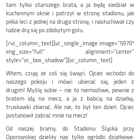
tam tylko starszego brata, a ja będę siedział w
kuchennym oknie i patrzył w stronę stadionu, jak
piłka leci z jednej na druga stronę, i nasłuchiwał czy
ludzie drą się po zdobytym golu.
[/vc_column_text][vc_single_image image=”5970″
img_size=”full” alignment=”center”
style=”vc_box_shadow”][vc_column_text]
Wtem, czuję że coś się święci. Ojciec wchodzi do
naszego pokoju i mówi: ubierać się, jeden z
drugim! Myślę sobie – nie to niemożliwe, pewnie z
bratem idą na mecz, a ja z babcią na działkę,
truskawki zbierać. Ale nie, to był ten dzień. Ojciec
postanowił zabrać mnie na mecz!
Od naszej bramy, do Stadionu Śląska przy
Oporowskiej dzieliły nas tylko ogródki działkowe.