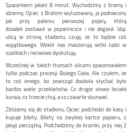
Spacerkiem jakieś 8 minut. Wychodzimy z bramy i
idziemy, Ojciec z Bratem wyluzowany, ja podniecony
jak przy paleniu pierwszej pojary, którą
dziadek zostawił w popielniczce i nie dogasił. Idąc
ulicą w stronę stadionu, czuję, że to będzie coś
wyjątkowego. Wokół nas maszerują setki ludzi w
szalikach i nerwowo dyskutują.
Wcześniej w takich tłumach ulicami spacerowałem
tylko podczas procesji Bożego Ciała. Ale czułem, że
to coś innego, bo zewsząd dookoła słychać było
bardzo wiele przekleństw. Co drugie słowo leciała
kurwa, co trzecie chuj, a co czwarte skurwiel.
Zbliżamy się do stadionu, Ojciec podchodzi do kasy i
kupuje bilety. Bilety na zwykłej kartce papieru, z
jakąś pieczątką. Podchodzimy do bramki, przy niej 2