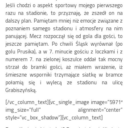
Jeśli chodzi o aspekt sportowy mojego pierwszego
razu na stadionie, to przyznaję, że zszedł on na
dalszy plan. Pamiętam mniej niż emocje związane z
poznaniem samego stadionu i atmosfery na nim
panującej. Mecz rozpoczął się od gola dla gości, to
jeszcze pamiętam. Po chwili Śląsk wyrównał (po
golu Prusika), a w 7. minucie gościu z loczkami i z
numerem 7. na zielonej koszulce oddał tak mocny
strzał do bramki gości, aż miałem wrażenie, iż
śmieszne wsporniki trzymające siatkę w bramce
połamią się i wylecą ze stadionu na ulicę
Grabiszyńską.
[/vc_column_text][vc_single_image image=”5971″
img_size=”full” alignment=”center”
style=”vc_box_shadow”][vc_column_text]