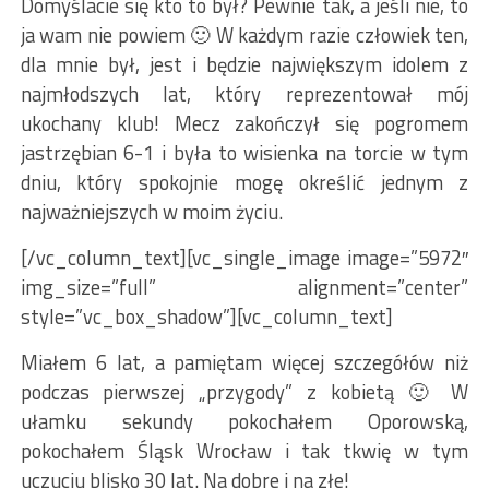
Domyślacie się kto to był? Pewnie tak, a jeśli nie, to
ja wam nie powiem 🙂 W każdym razie człowiek ten,
dla mnie był, jest i będzie największym idolem z
najmłodszych lat, który reprezentował mój
ukochany klub! Mecz zakończył się pogromem
jastrzębian 6-1 i była to wisienka na torcie w tym
dniu, który spokojnie mogę określić jednym z
najważniejszych w moim życiu.
[/vc_column_text][vc_single_image image=”5972″
img_size=”full” alignment=”center”
style=”vc_box_shadow”][vc_column_text]
Miałem 6 lat, a pamiętam więcej szczegółów niż
podczas pierwszej „przygody” z kobietą 🙂 W
ułamku sekundy pokochałem Oporowską,
pokochałem Śląsk Wrocław i tak tkwię w tym
uczuciu blisko 30 lat. Na dobre i na złe!