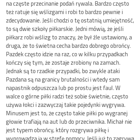
na częste przecinanie podań rywala. Bardzo często
też ratuje się wślizgami i robi to bardzo pewnie i
zdecydowanie. Jeśli chodzi o tę ostatnią umiejętność,
to są dwie szkoły piłkarskie. Jedni mówią, że jeśli
piłkarz robi wślizg to znaczy, że był źle ustawiony, a
druga, że to świetna cecha bardzo dobrego obrońcy.
Pazdek często idzie na raz, co w kilku przypadkach
kończy się tym, że zostaje zrobiony na zamach.
Jednak są to rzadkie przypadki, bo zwykle ataki
Pazdana są na granicy brutalności i wtedy sam
napastnik odpuszcza lub po prostu jest faul. W
walce o górne piłki radzi też sobie świetnie, często
używa łokci i zazwyczaj takie pojedynki wygrywa.
Minusem jest to, że często takie piłki po wygranej
głowie trafiają na aut lub do przeciwnika. Michał nie
jest typem obrońcy, który rozgrywa piłkę i
wyprowadza ją w strefę pomocy. Jeśli już to zagrywa