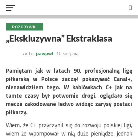
ROZGRYWKI
„Ekskluzywna” Ekstraklasa
Autor
pawpwl
10 sierpnia
Pamiętam jak w latach 90. profesjonalną ligę
piłkarską w Polsce zaczął pokazywać Canal+,
nienawidziłem tego. W kablówkach C+ jak na
tamte czasy był potwornie drogi, oglądało się
mecze zakodowane ledwo widząc zarysy postaci
piłkarzy.
Wiem, że C+ przyczynił się do rozwoju polskiej ligi,
wiem że wpompował w nią duże pieniądze, jednak