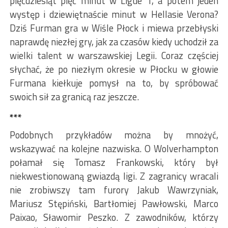
pięćdziesiąt pięć minut w Ligue 1, a potem jeden
występ i dziewiętnaście minut w Hellasie Verona?
Dziś Furman gra w Wiśle Płock i miewa przebłyski
naprawdę niezłej gry, jak za czasów kiedy uchodził za
wielki talent w warszawskiej Legii. Coraz częściej
słychać, że po niezłym okresie w Płocku w głowie
Furmana kiełkuje pomysł na to, by spróbować
swoich sił za granicą raz jeszcze.
***
Podobnych przykładów można by mnożyć,
wskazywać na kolejne nazwiska. O Wolverhampton
połamał się Tomasz Frankowski, który był
niekwestionowaną gwiazdą ligi. Z zagranicy wracali
nie zrobiwszy tam furory Jakub Wawrzyniak,
Mariusz Stępiński, Bartłomiej Pawłowski, Marco
Paixao, Sławomir Peszko. Z zawodników, którzy