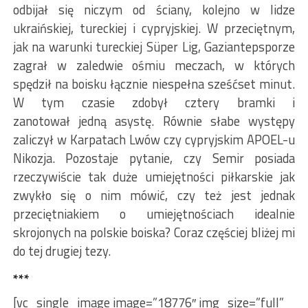
odbijał się niczym od ściany, kolejno w lidze
ukraińskiej, tureckiej i cypryjskiej. W przeciętnym,
jak na warunki tureckiej Süper Lig, Gaziantepsporze
zagrał w zaledwie ośmiu meczach, w których
spędził na boisku łącznie niespełna sześćset minut.
W tym czasie zdobył cztery bramki i
zanotował jedną asystę. Równie słabe występy
zaliczył w Karpatach Lwów czy cypryjskim APOEL-u
Nikozja. Pozostaje pytanie, czy Semir posiada
rzeczywiście tak duże umiejętności piłkarskie jak
zwykło się o nim mówić, czy też jest jednak
przeciętniakiem o umiejętnościach idealnie
skrojonych na polskie boiska? Coraz częściej bliżej mi
do tej drugiej tezy.
***
[vc_single_image image=”18776″ img_size=”full”