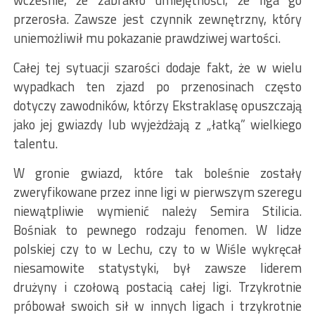
wcześnie, że zabrakło umiejętności, że liga go
przerosła. Zawsze jest czynnik zewnętrzny, który
uniemożliwił mu pokazanie prawdziwej wartości.
Całej tej sytuacji szarości dodaje fakt, że w wielu
wypadkach ten zjazd po przenosinach często
dotyczy zawodników, którzy Ekstraklasę opuszczają
jako jej gwiazdy lub wyjeżdżają z „łatką” wielkiego
talentu.
W gronie gwiazd, które tak boleśnie zostały
zweryfikowane przez inne ligi w pierwszym szeregu
niewątpliwie wymienić należy Semira Stilicia.
Bośniak to pewnego rodzaju fenomen. W lidze
polskiej czy to w Lechu, czy to w Wiśle wykręcał
niesamowite statystyki, był zawsze liderem
drużyny i czołową postacią całej ligi. Trzykrotnie
próbował swoich sił w innych ligach i trzykrotnie