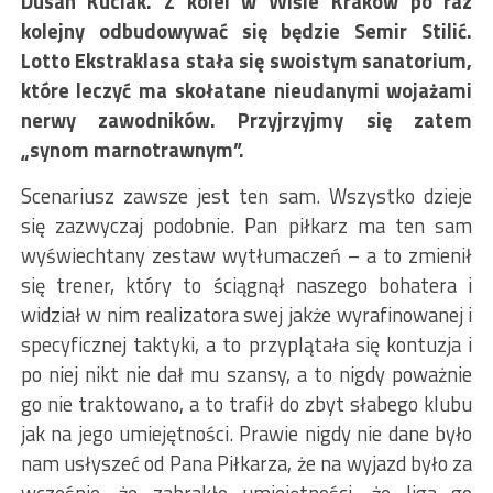
Dusan Kuciak. Z kolei w Wiśle Kraków po raz
kolejny odbudowywać się będzie Semir Stilić.
Lotto Ekstraklasa stała się swoistym sanatorium,
które leczyć ma skołatane nieudanymi wojażami
nerwy zawodników. Przyjrzyjmy się zatem
„synom marnotrawnym”.
Scenariusz zawsze jest ten sam. Wszystko dzieje
się zazwyczaj podobnie. Pan piłkarz ma ten sam
wyświechtany zestaw wytłumaczeń – a to zmienił
się trener, który to ściągnął naszego bohatera i
widział w nim realizatora swej jakże wyrafinowanej i
specyficznej taktyki, a to przyplątała się kontuzja i
po niej nikt nie dał mu szansy, a to nigdy poważnie
go nie traktowano, a to trafił do zbyt słabego klubu
jak na jego umiejętności. Prawie nigdy nie dane było
nam usłyszeć od Pana Piłkarza, że na wyjazd było za