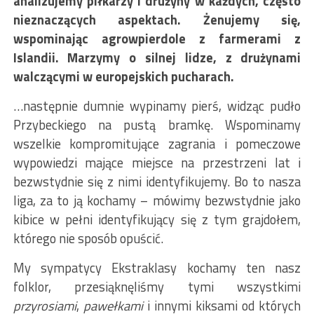
analizujemy piłkarzy i drużyny w każdych, często
nieznaczących aspektach. Żenujemy się,
wspominając agrowpierdole z farmerami z
Islandii. Marzymy o silnej lidze, z drużynami
walczącymi w europejskich pucharach.
…następnie dumnie wypinamy pierś, widząc pudło
Przybeckiego na pustą bramkę. Wspominamy
wszelkie kompromitujące zagrania i pomeczowe
wypowiedzi mające miejsce na przestrzeni lat i
bezwstydnie się z nimi identyfikujemy. Bo to nasza
liga, za to ją kochamy – mówimy bezwstydnie jako
kibice w pełni identyfikujący się z tym grajdołem,
którego nie sposób opuścić.
My sympatycy Ekstraklasy kochamy ten nasz
folklor, przesiąknęliśmy tymi wszystkimi
przyrosiami
,
pawełkami
i innymi kiksami od których