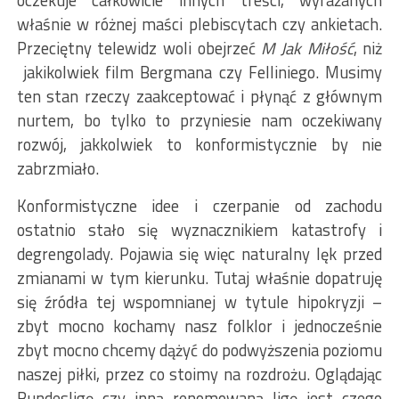
oczekuje całkowicie innych treści, wyrażanych
właśnie w różnej maści plebiscytach czy ankietach.
Przeciętny telewidz woli obejrzeć
M Jak Miłość
, niż
jakikolwiek film Bergmana czy Felliniego. Musimy
ten stan rzeczy zaakceptować i płynąć z głównym
nurtem, bo tylko to przyniesie nam oczekiwany
rozwój, jakkolwiek to konformistycznie by nie
zabrzmiało.
Konformistyczne idee i czerpanie od zachodu
ostatnio stało się wyznacznikiem katastrofy i
degrengolady. Pojawia się więc naturalny lęk przed
zmianami w tym kierunku. Tutaj właśnie dopatruję
się źródła tej wspomnianej w tytule hipokryzji –
zbyt mocno kochamy nasz folklor i jednocześnie
zbyt mocno chcemy dążyć do podwyższenia poziomu
naszej piłki, przez co stoimy na rozdrożu. Oglądając
Bundesligę czy inną renomowaną ligę jest czego