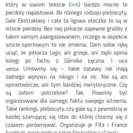
który w swoim tekście (
link
) bardzo mocno te
pierdoły napastował. Bo różnego rodzaju plebiscyty,
Gale Ekstraklasy i cała ta ligowa otoczka to są w
istocie pierdoły. Bez niej piłkarze zapewne graliby z
takim samym zaangażowaniem, niczego w aspekcie
stricte
sportowym to nie zmienia. Dam sobie rękę
uciąć, że piłkarza Legii, ani grzeje, ani ziębi opinia
kolegi po fachu z Górnika Łęczna. I
vice
versa.
Umówmy się – takie zabawy nie mają
żadnego wpływu na nikogo i na nic. Nie są ani
opiniotwórcze, ani tym bardziej merytoryczne. Czy
są zatem potrzebne? Tak. Powinny być
organizowane dla samego faktu swojego istnienia.
Takie rankingi, plebiscyty, czy gale są z pewnością w
każdej szanującej się lidze do której chcemy się z
czasem porównywać. Organizuje je Fifa i France
Football, niech zrobi je także Ekstraklasa i Canal+.