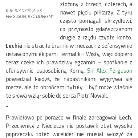
złożony z trzech, czterech, a
KUP JUŻ DZIŚ! „ALEX
nawet pięciu piłkarzy. Z tyłu
FERGUSON. BYĆ LIDEREM”
często pomagali skrzydłowi,
co przyniosło gdańszczanom
drugie z rzędu czyste konto.
Lechia
nie straciła bramki w meczach z defensywnie
ustawionymi ekipami Termaliki i Wisły, więc dopiero
teraz czeka ich prawdziwy egzamin – spotkanie z
ofensywnie usposobioną Korną.
Sir Alex Ferguson
powiedział kiedyś, że napastnikami wygrywa się
mecze, ale to obrońcami tytuły. I być może właśnie
te słowa wziął sobie do serca Piotr Nowak.
*
Prawidłowo po porażce w finale zareagował
Lech
.
Przeciwnicy z Niecieczy nie postawili zbyt wysoko
poprzeczki, toteż wicelider nie musiał włożyć za