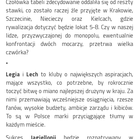
Czołówka tabeli zdecydowanie oddaliła się od reszty
stawki, co zostało raczej źle przyjęte w Krakowie,
Szczecinie, Niecieczy oraz Kielcach, gdzie
rywalizacja dotyczyć będzie lokat 5-8. Czy w naszej
lidze, przyzwyczajonej do monopolu, ewentualnie
konfrontacji dwóch mocarzy, przetrwa wielka
czwórka?
*
Legia
i
Lech
to kluby o największych aspiracjach,
mające wszystko, co potrzebne, by rokrocznie
toczyć bitwę o miano najlepszej drużyny w kraju. Za
nimi przemawiają wcześniejsze osiągnięcia, rzesze
fanów, wysokie budżety, ambicje zarządu i kibiców.
To są w Polsce marki przyciągające tłumy w
każdym mieście.
Sukces
Jagiellonii
będzie rozpatrywany w