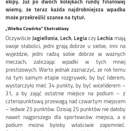
ekipy. Już po dwóch kolejkach rundy finałowej
wiemy, że teraz każda najdrobniejsza wpadka
może przekreślić szanse na tytuł.
„Wielka Czwórka” Ekstraklasy
Oczywiście
Jagiellonia
,
Lech
,
Legia
czy
Lechia
mają
swoje słabości, jedni grają dobrze u siebie, inni na
wyjeździe, jedni radzą sobie dobrze w ważnych
meczach, zaliczając wpadki w tych mniej
prestiżowych. Warto jednak zaznaczyć, że rok temu
na tym samym etapie rozgrywek, by być liderem,
wystarczyło mieć 34 punkty, by być wiceliderem –
31, a by zająć ostatnie miejsce na podium – z
czteropunktową przewagą nad czwartym miejscem
– ledwie 25 punktów. Dzisiaj 25 punktów nie dałoby
nawet najgorszego dla sportowców miejsca, a o
podium można byłoby właściwie zapomnieć.