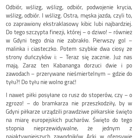
Odbiór, wślizg, wślizg, odbiór, podwojenie krycia,
wślizg, odbiór. I wślizg. Ostra, męska jazda, czyli to,
co zaprawiony ekstraklasowy kibic lubi najbardziej.
Do tego szczypta finezji, której – o dziwo! – również
w Gdyni tego dnia nie zabrakło. Pierwszy gol –
malinka i ciasteczko. Potem szybkie dwa ciosy ze
strony duńczyków i: – Teraz się zacznie. Już nas
mają. Zaraz ten Kabananga dorzuci dwie i po
zawodach – przerywane nieśmiertelnym – gdzie do
tyłu?! Do tyłu nie wolno grać!
I nawet piłki posyłane co rusz do stoperów, czy – o
zgrozo! – do bramkarza nie przeszkodziły, by w
Gdyni piłkarze urządzili prawdziwe piłkarskie święto
na miarę europejskich pucharów. Święto do tego
stopnia nieprzewidywalne, że jednym z
najaktywniejszych zawodników Arki w ofensywie