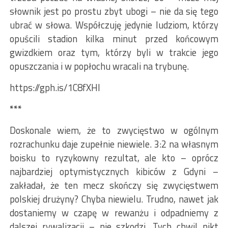
słownik jest po prostu zbyt ubogi – nie da się tego
ubrać w słowa. Współczuję jedynie ludziom, którzy
opuścili stadion kilka minut przed końcowym
gwizdkiem oraz tym, którzy byli w trakcie jego
opuszczania i w popłochu wracali na trybunę.
https://gph.is/1C8fXHI
***
Doskonale wiem, że to zwycięstwo w ogólnym
rozrachunku daje zupełnie niewiele. 3:2 na własnym
boisku to ryzykowny rezultat, ale kto – oprócz
najbardziej optymistycznych kibiców z Gdyni –
zakładał, że ten mecz skończy się zwycięstwem
polskiej drużyny? Chyba niewielu. Trudno, nawet jak
dostaniemy w czapę w rewanżu i odpadniemy z
dalszej rywalizacji – nie szkodzi. Tych chwil nikt