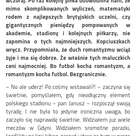
wczoraj. Po raz kolejny piłka udowodniła nam, że
mimo skomplikowanych wyliczeń, matematyki
rodem z najlepszych brytyjskich uczelni, czy
gigantycznych pieniędzy pompowanych w
akademie, stadiony i kolejnych piłkarzy, nie
zapomina o tych najmniejszych. Kopciuszkach
wręcz. Przypomniała, że duch romantyzmu wciąż
żyje i ma się dobrze. Że właśnie tych maluczkich
ceni najmocniej. Bo futbol kocha romantyzm, a
romantyzm kocha futbol. Bezgranicznie.
– No ale uderz! Po cośmy wstawali?! – zaczyna się
świetnie, pomyślałem, gdy nieodłączny element
polskiego stadionu – pan Janusz – rozpoczął swoją
tyradę. I nie była to jedynie ironiczna uwaga, bo
zaczęło się naprawdę świetnie. Widziałem już wiele
meczów w Gdyni. Widziałem sromotne porażki,