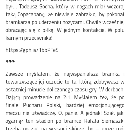
był… Tadeusz Socha, który w nogach miał wczoraj
taką Copacabanę, że niewiele zabrakło, by pokonał
bramkarza po uderzeniu nożycami. Chwilę wcześniej
obracając się z piłką. W jednym kontakcie. W polu
karnym przeciwnika!
https://gph.is/1bbPTeS
***
Zawsze myślałem, że najwspanialsza bramka i
towarzyszące jej uczucie to ta, którą zdobywasz w
ostatniej minucie doliczonego czasu gry. W derbach.
Dającą prowadzenie na 2:1. Myślałem też, że po
finale Pucharu Polski, bardziej emocjonującego
meczu nie uświadczę. O, panie. A jednak! Szał, jaki
ogarnął ten stadion po bramce Rafała Siemaszki
trzeba poczuć na własnej skórze, bo – może mój