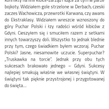
konflikty na linii kibice-zarząd i idące za tym w parze
bojkoty. Widziałem gole strzelone w Derbach, czeski
zaczes Wachowicza, przewrotki Karwana, czy awans
do Ekstraklasy. Widziałem wreszcie wznoszony do
góry Puchar Polski i łzy radości wśród kibiców z
Gdyni. Cieszyłem się i smuciłem razem z setkami
innych towarzyszy doli. Wszystko to jednak blednie
przy tym, czego świadkiem byłem wczoraj. Puchar
Polski? Jasne, niesamowite uczucie. Superpuchar?
„Truskawka na torcie”. Jednak przy obu tych
sukcesach brakowało jednego – Gdyni. Sukcesy
najlepiej smakują właśnie we własnej świątyni. W
świątyni tak pięknie przystrojonej i przygotowanej
do święta…