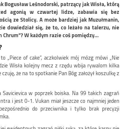
ak Bogusław Leśnodorski, patrzący jak Wisła, którą
ed agonią w czwartej lidze, zabawia się bez
ością ze Stolicy. A może bardziej jak Muzułmanin,
e dowiedział się, że to, co leżało na talerzu, nie
rum Chrum”? W każdym razie coś pomiędzy…
?
 to „Piece of cake”, aczkolwiek mój mózg mówi „Nie
zie Wisła kolejny mecz z rzędu wbija rywalom kilka
 czuję, że na to spotkanie Pan Bóg założył koszulkę z
 Savicievica w poprzek boiska. Na 99 takich zagrań
ontra i jest 0-1. Vukan miał jeszcze co najmniej jeden
ezpośrednio do przeciwnika i tylko brak precyzji
amka.
ej ewidentnych zagrań piłki ręką, za które karny nie