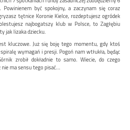
atnich 7 spotkaniach rundy zasadniczej zdobędziemy 6
. Powinienem być spokojny, a zaczynam się coraz
gryzasz tętnice Koronie Kielce, rozdeptujesz ogródek
olestujesz najbogatszy klub w Polsce, to Zagłębiu
 jak lizaka dziecku.
est kluczowe. Już się boję tego momentu, gdy ktoś
i spiralę wymagań i presji. Pogoń nam wtłukła, będąc
órnik zrobił dokładnie to samo. Wiecie, do czego
uż nie ma sensu tego pisać…