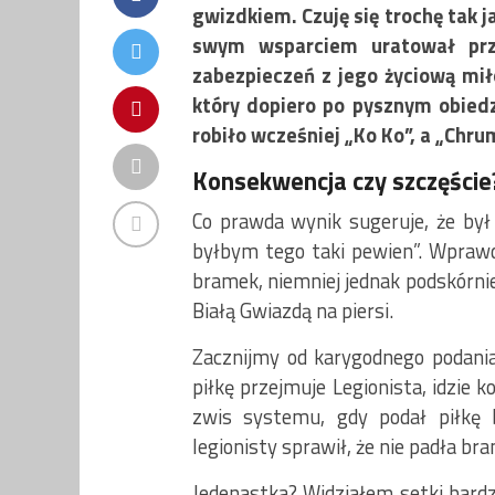
gwizdkiem. Czuję się trochę tak j
swym wsparciem uratował prz
zabezpieczeń z jego życiową mił
który dopiero po pysznym obiedzi
robiło wcześniej „Ko Ko”, a „Ch
Konsekwencja czy szczęście
Co prawda wynik sugeruje, że był
byłbym tego taki pewien”. Wprawd
bramek, niemniej jednak podskórnie
Białą Gwiazdą na piersi.
Zacznijmy od karygodnego podania
piłkę przejmuje Legionista, idzie k
zwis systemu, gdy podał piłkę b
legionisty sprawił, że nie padła br
Jedenastka? Widziałem setki bardzi