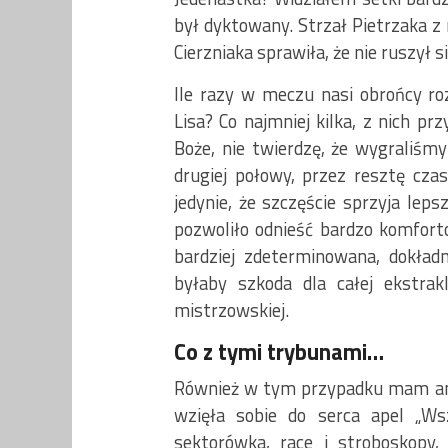
był dyktowany. Strzał Pietrzaka z
Cierzniaka sprawiła, że nie ruszył si
Ile razy w meczu nasi obrońcy r
Lisa? Co najmniej kilka, z nich p
Boże, nie twierdzę, że wygraliśmy
drugiej połowy, przez resztę czas
jedynie, że szczęście sprzyja lep
pozwoliło odnieść bardzo komfort
bardziej zdeterminowana, dokładn
byłaby szkoda dla całej ekstrak
mistrzowskiej.
Co z tymi trybunami…
Również w tym przypadku mam amb
wzięła sobie do serca apel „Wsz
sektorówka, race i stroboskopy