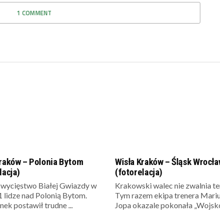
1 COMMENT
Kraków – Polonia Bytom
Wisła Kraków – Śląsk Wrocł
lacja)
(fotorelacja)
wycięstwo Białej Gwiazdy w
Krakowski walec nie zwalnia t
1 lidze nad Polonią Bytom.
Tym razem ekipa trenera Mari
ek postawił trudne ...
Jopa okazale pokonała „Wojsko