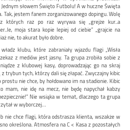
y. Jednym słowem Święto Futbolu! A w huczne Święta
ewa. Tak, jestem fanem zorganizowanego dopingu. Wolę
 z których raz po raz wyrywa się „grejże kur..a
r..le, moja stara kopie lepiej od ciebie” „grajcie na
aż nie, to akurat było dobre.
władz klubu, które zabraniały wjazdu flagi „Wisła
rzekaz z mediów jest jasny. Ta grupa zrobiła sobie z
eniądze z klubowej kasy, doprowadzając go na skraj
z trybun tych, którzy dali się złapać. Zwyczajny kibic
 prostu nie chce, by hołdowano im na stadionie. Kibic
to mam, nie idę na mecz, nie będę napychał kabzy
 bezpiecznie!” Nie wsiąka w temat, dlaczego ta grupa
wyczytał w wyborczej…
ub nie chce flagi, która odstrasza klienta, wszakże w
jasno określona. Atmosfera na C < Kasa z pozostałych