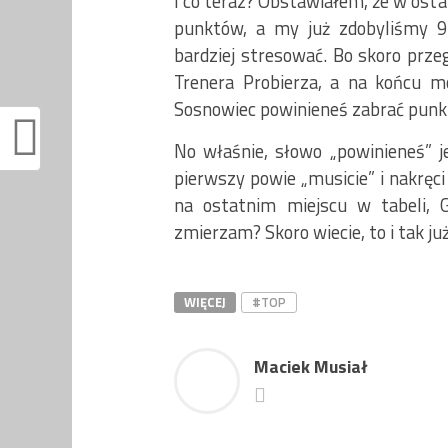
I co teraz? Obstawiałem, że w ost
punktów, a my już zdobyliśmy 9
bardziej stresować. Bo skoro prze
Trenera Probierza, a na końcu m
Sosnowiec powinieneś zabrać punkty
No właśnie, słowo „powinieneś” j
pierwszy powie „musicie” i nakręc
na ostatnim miejscu w tabeli, G
zmierzam? Skoro wiecie, to i tak j
WIĘCEJ
#TOP
Maciek Musiał