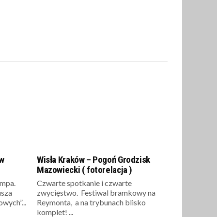
aw
Wisła Kraków – Pogoń Grodzisk
Mazowiecki ( fotorelacja )
empa.
Czwarte spotkanie i czwarte
usza
zwycięstwo. Festiwal bramkowy na
wych”...
Reymonta, a na trybunach blisko
komplet! ...