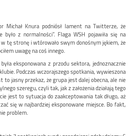
or Michał Knura podniósł lament na Twitterze, że
le było z normalności”. Flaga WSH pojawiła się na
ło w tę stronę i wtórowało swym donośnym jękiem, że
óciłem uwagę na coś innego.
 była eksponowana z przodu sektora, jednoznacznie
w klubie. Podczas wczorajszego spotkania, wywieszona
to jasny przekaz, że grupa jest dalej obecna, ale nie
tylnego szeregu, czyli tak, jak z założenia działają tego
ście jest to sytuacja do zaakceptowania tak długo, aż
zać się w najbardziej eksponowane miejsce. Bo fakt,
knie problem.