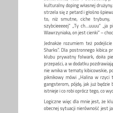
kulturalny doping własnej drużyn
strzela się z petard i głośno śpi
to, niż smutne, ciche trybuny,
szybcieeeeej” „Ty ch…uuuu” „ja pie
Wawrzyniaka, on jest cienki” – choci
Jednakże rozumiem też podejście 
Sharks”. Dla postronnego kibica p
klubu prywatny folwark, doiła pi
przepaści, a w dodatku pozdrawiają 
nie wnika w tematy kibicowskie, po
piknikowy mówi „Halina w rzyci 
gangsterom, pójdę, jak już będzie
istnieje i co robi oprócz tego, co 
Logiczne więc dla mnie jest, że kl
obecnej sytuacji nierówność jest 