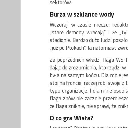
sektorów.
Burza w szklance wody
Wczoraj, w czasie meczu, redakt
„stare demony wracają” i że „ty
stadionie. Bardzo dużo ludzi posz
„już po Ptokach”. Ja natomiast zwr
Za poprzednich władz, flaga WSH
dając do zrozumienia, kto rządzi 
była na samym końcu. Dla mnie jest 
stoi na froncie, raczej robi swoje z 
typu organizacje. I dla mnie osobi
flaga znów nie zacznie przemieszc
że flaga zniknie, nie sprawi, że zni
O co gra Wisła?