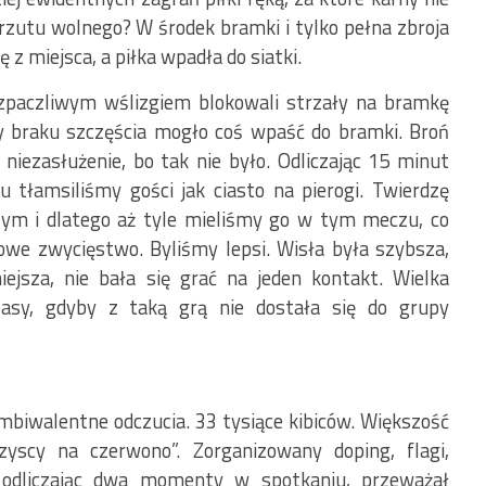
 rzutu wolnego? W środek bramki i tylko pełna zbroja
ę z miejsca, a piłka wpadła do siatki.
ozpaczliwym wślizgiem blokowali strzały na bramkę
rzy braku szczęścia mogło coś wpaść do bramki. Broń
 niezasłużenie, bo tak nie było. Odliczając 15 minut
u tłamsiliśmy gości jak ciasto na pierogi. Twierdzę
szym i dlatego aż tyle mieliśmy go w tym meczu, co
owe zwycięstwo. Byliśmy lepsi. Wisła była szybsza,
iejsza, nie bała się grać na jeden kontakt. Wielka
lasy, gdyby z taką grą nie dostała się do grupy
iwalentne odczucia. 33 tysiące kibiców. Większość
yscy na czerwono”. Zorganizowany doping, flagi,
, odliczając dwa momenty w spotkaniu, przeważał