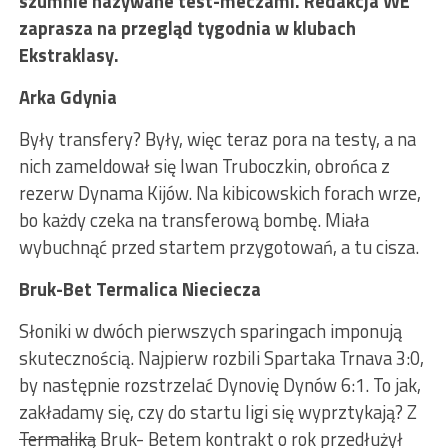
szumnie nazywane test-meczami. Redakcja WE
zaprasza na przegląd tygodnia w klubach
Ekstraklasy.
Arka Gdynia
Były transfery? Były, więc teraz pora na testy, a na
nich zameldował się Iwan Truboczkin, obrońca z
rezerw Dynama Kijów. Na kibicowskich forach wrze,
bo każdy czeka na transferową bombę. Miała
wybuchnąć przed startem przygotowań, a tu cisza.
Bruk-Bet Termalica Nieciecza
Słoniki w dwóch pierwszych sparingach imponują
skutecznością. Najpierw rozbili Spartaka Trnava 3:0,
by następnie rozstrzelać Dynovię Dynów 6:1. To jak,
zakładamy się, czy do startu ligi się wyprztykają? Z
Termaliką
Bruk- Betem kontrakt o rok przedłużył