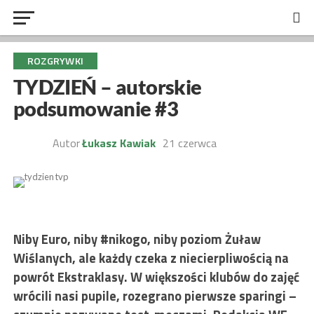
ROZGRYWKI
TYDZIEŃ – autorskie
podsumowanie #3
Autor
Łukasz Kawiak
21 czerwca
Niby Euro, niby #nikogo, niby poziom Żuław
Wiślanych, ale każdy czeka z niecierpliwością na
powrót Ekstraklasy. W większości klubów do zajęć
wrócili nasi pupile, rozegrano pierwsze sparingi –