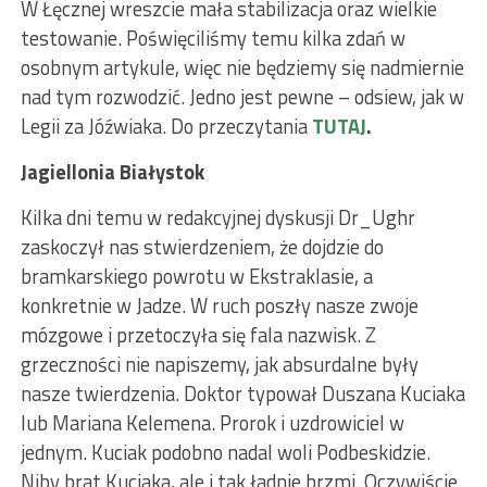
W Łęcznej wreszcie mała stabilizacja oraz wielkie
testowanie. Poświęciliśmy temu kilka zdań w
osobnym artykule, więc nie będziemy się nadmiernie
nad tym rozwodzić. Jedno jest pewne – odsiew, jak w
Legii za Jóźwiaka. Do przeczytania
TUTAJ
.
Jagiellonia Białystok
Kilka dni temu w redakcyjnej dyskusji Dr_Ughr
zaskoczył nas stwierdzeniem, że dojdzie do
bramkarskiego powrotu w Ekstraklasie, a
konkretnie w Jadze. W ruch poszły nasze zwoje
mózgowe i przetoczyła się fala nazwisk. Z
grzeczności nie napiszemy, jak absurdalne były
nasze twierdzenia. Doktor typował Duszana Kuciaka
lub Mariana Kelemena. Prorok i uzdrowiciel w
jednym. Kuciak podobno nadal woli Podbeskidzie.
Niby brat Kuciaka, ale i tak ładnie brzmi. Oczywiście