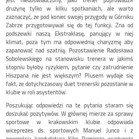
jest niedoświadczony, jako trener poprowadził
drużynę tylko w kilku spotkaniach, ale warto
zaznaczyć, że pod koniec swojej przygody w Górniku
Zabrze przygotowywał się do tej funkcji. Zna od
podszewki naszą Ekstraklasę, panujący w niej
klimat, poza tym ma odpowiednią charyzmę aby
zapanować nad szatnią. Pozostawienie Radosława
Sobolewskiego na stanowisku trenera w jakimś
stopniu byłoby ryzykiem, pytanie czy zatrudnienie
Hiszpana nie jest większym? Plusem wydaje się
fakt, że dotychczasowy duet trenerski pozostanie w
klubie w roli asystentów.
Poszukując odpowiedzi na te pytania staram się
doszukać pozytywów. W głównej mierze za sprawy
sportowe w krakowskim klubie odpowiada
wiceprezes ds. sportowych Manuel Junco i z
pewnością kandydatura Kiko Ramireza wypłynęła