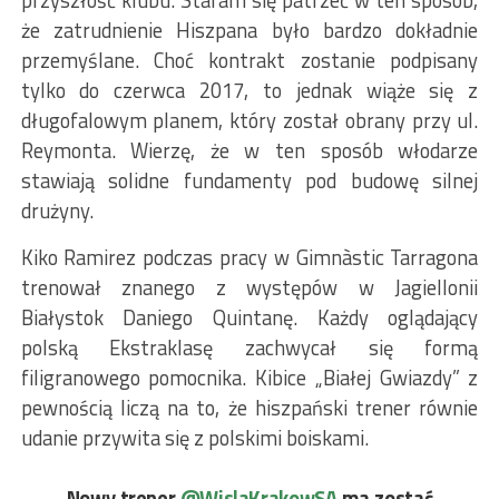
przyszłość klubu. Staram się patrzeć w ten sposób,
że zatrudnienie Hiszpana było bardzo dokładnie
przemyślane. Choć kontrakt zostanie podpisany
tylko do czerwca 2017, to jednak wiąże się z
długofalowym planem, który został obrany przy ul.
Reymonta. Wierzę, że w ten sposób włodarze
stawiają solidne fundamenty pod budowę silnej
drużyny.
Kiko Ramirez podczas pracy w Gimnàstic Tarragona
trenował znanego z występów w Jagiellonii
Białystok Daniego Quintanę. Każdy oglądający
polską Ekstraklasę zachwycał się formą
filigranowego pomocnika. Kibice „Białej Gwiazdy” z
pewnością liczą na to, że hiszpański trener równie
udanie przywita się z polskimi boiskami.
Nowy trener
@WislaKrakowSA
ma zostać