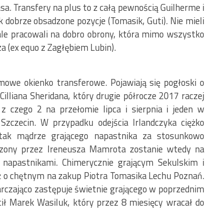
sa. Transfery na plus to z całą pewnością Guilherme i
 dobrze obsadzone pozycje (Tomasik, Guti). Nie mieli
le pracowali na dobro obrony, która mimo wszystko
a (ex equo z Zagłębiem Lubin).
mowe okienko transferowe. Pojawiają się pogłoski o
illiana Sheridana, który drugie półrocze 2017 raczej
 z czego 2 na przełomie lipca i sierpnia i jeden w
zczecin. W przypadku odejścia Irlandczyka ciężko
 tak mądrze grającego napastnika za stosunkowo
adzony przez Ireneusza Mamrota zostanie wtedy na
napastnikami. Chimerycznie grającym Sekulskim i
ż o chętnym na zakup Piotra Tomasika Lechu Poznań.
czająco zastępuje świetnie grającego w poprzednim
cił Marek Wasiluk, który przez 8 miesięcy wracał do