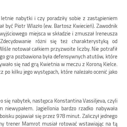
letnie nabytki i czy poradziły sobie z zastąpieniem
ł być Piotr Wlazło (ew. Bartosz Kwiecień). Zawodnik
 wyjściowego miejsca w składzie i zmuszał Ireneusza
 Zdecydowanie różni się też charakterystyką od
Wiśle notował całkiem przyzwoite liczby. Nie potrafił
ego gra pozbawiona była defensywnych atutów, które
ływało się nad grą Kwietnia w meczu z Koroną Kielce.
z po kilku jego występach, które należało ocenić jako
 się nabytek, następca Konstantina Vassiljeva, czyli
im niewypałem. Jagiellonia bardzo rzadko nabywała
oisku pojawiał się przez 978 minut. Zaliczył jednego
lony trener Mamrot musiał rotować wstawiając na tą