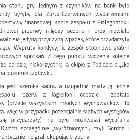
ania stanu gry. Jednym z czynników na bank było
rundy byłyby dla Żółto-Czerwonych wydarzeniami
spektywy finansowej. Kadra zespołu z Białegostoku
odniowej przerwy między sezonami przy niewielu
ało się jedyną przyczyną wpadek, które przydarzyły
sięcy. Wypruty kondycyjnie zespół stopniowo słabł i
towych spotkań. Z tego punktu widzenia kolejne
e bardziej niekorzystnie, a ekipie z Podlasia ciężko
a poziomie czołówki.
jest szeroka kadra, a uzupełnić miały ją letnie
espołu rezerw z Jagiellonii odeszło i zostało
arzy (przede wszystkim młodych wychowanków. To
a, więc w przypadku potencjalnie słabych występów
się przydarzyły) nie było możliwości wycofania
Dwóch szczególnie „wyróżnionych”, czyli Gordon i
ktycznie nie grali okupując trybuny.