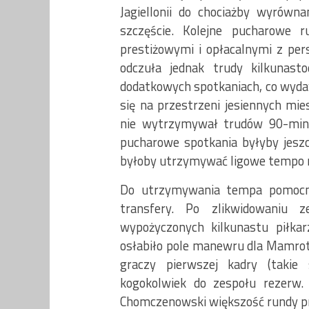
Jagiellonii do chociażby wyrówn
szczęście. Kolejne pucharowe 
prestiżowymi i opłacalnymi z per
odczuła jednak trudy kilkunast
dodatkowych spotkaniach, co wydaw
się na przestrzeni jesiennych mie
nie wytrzymywał trudów 90-minu
pucharowe spotkania byłyby jeszcz
byłoby utrzymywać ligowe tempo n
Do utrzymywania tempa pomocna 
transfery. Po zlikwidowaniu z
wypożyczonych kilkunastu piłk
osłabiło pole manewru dla Mamrot
graczy pierwszej kadry (takie 
kogokolwiek do zespołu rezerw. 
Chomczenowski większość rundy pra