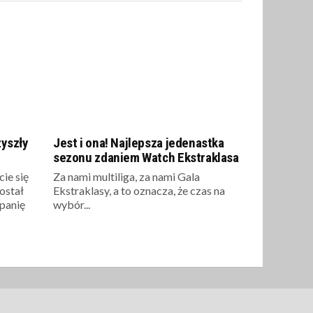
zyszły
Jest i ona! Najlepsza jedenastka
sezonu zdaniem Watch Ekstraklasa
ie się
Za nami multiliga, za nami Gala
ostał
Ekstraklasy, a to oznacza, że czas na
panię
wybór...