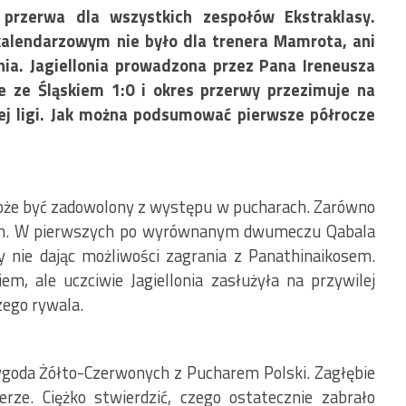
 przerwa dla wszystkich zespołów Ekstraklasy.
kalendarzowym nie było dla trenera Mamrota, ani
ia. Jagiellonia prowadzona przez Pana Ireneusza
 ze Śląskiem 1:0 i okres przerwy przezimuje na
ej ligi. Jak można podsumować pierwsze półrocze
może być zadowolony z występu w pucharach. Zarówno
wych. W pierwszych po wyrównanym dwumeczu Qabala
 nie dając możliwości zagrania z Panathinaikosem.
m, ale uczciwie Jagiellonia zasłużyła na przywilej
zego rywala.
zygoda Żółto-Czerwonych z Pucharem Polski. Zagłębie
erze. Ciężko stwierdzić, czego ostatecznie zabrało