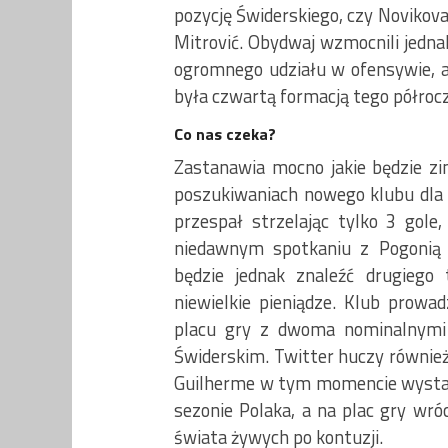
pozycję Świderskiego, czy Novikova
Mitrović. Obydwaj wzmocnili jednak
ogromnego udziału w ofensywie, a
była czwartą formacją tego półrocz
Co nas czeka?
Zastanawia mocno jakie będzie zi
poszukiwaniach nowego klubu dla C
przespał strzelając tylko 3 gole,
niedawnym spotkaniu z Pogonią S
będzie jednak znaleźć drugiego
niewielkie pieniądze. Klub prow
placu gry z dwoma nominalnymi 
Świderskim. Twitter huczy równie
Guilherme w tym momencie wystar
sezonie Polaka, a na plac gry wró
świata żywych po kontuzji.