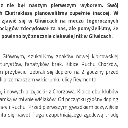
cz nie był naszym pierwszym wyborem. Swój
 Ekstraklasy planowaliśmy zupełnie inaczej. W
y zjawić się w Gliwicach na meczu tegorocznych
ociągów zdecydował za nas, ale pomyśleliśmy, że
 powinno być znacznie ciekawiej niż w Gliwicach.
u Głównym, szukaliśmy znaków nowej kibicowskiej
 turystów, fanatyków brak. Kibice Ruchu Chorzów,
 przybyciu, zebrali się dopiero na 2 godziny przed
i przemarszem w kierunku ulicy Reymonta.
ęli nowych przyjaciół z Chorzowa. Kibice obu klubów
bramką w młynie wiślaków. Od początku głośny doping
isły i Ruchu. Przed pierwszym gwizdkiem oczywiście
wiła się nawet flaga uzupełniającego zgodową triadę