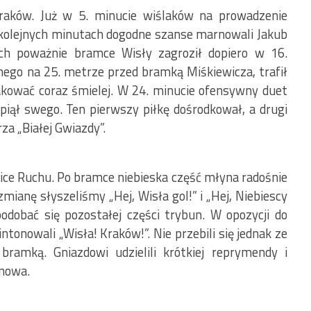
Kraków. Już w 5. minucie wiślaków na prowadzenie
kolejnych minutach dogodne szanse marnowali Jakub
ch poważnie bramce Wisły zagroził dopiero w 16.
lnego na 25. metrze przed bramką Miśkiewicza, trafił
akować coraz śmielej. W 24. minucie ofensywny duet
opiął swego. Ten pierwszy piłkę dośrodkował, a drugi
a „Białej Gwiazdy”.
bice Ruchu. Po bramce niebieska część młyna radośnie
mianę słyszeliśmy „Hej, Wisła gol!” i „Hej, Niebiescy
odobać się pozostałej części trybun. W opozycji do
intonowali „Wisła! Kraków!”. Nie przebili się jednak ze
ramką. Gniazdowi udzielili krótkiej reprymendy i
 nowa.