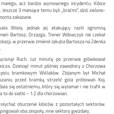
 małego, acz bardzo wymownego incydentu. Kibice
. Jeszcze 3 miesiące temu byli „braćmi”, dziś zielono-
monta zakazane.
ała Wisła, jednak jej atakujący razili ogromną
mieli Bartosz, Drzazga. Trener Wdowczyk nie czekał
kazji, w przerwie zmienił Jakuba Bartosza na Zdenka
.
zycisnął Ruch. Już minutę po przerwie główkował
wicza. Dziesięć minut później zawodnicy z Chorzowa
w polu bramkowym Wiślaków. Zbijanym był Michał
aniu przed bramką strzelić gola próbowali Koj,
ała się ostatniemu, który się wyłamał i nie trafił w
a to do siatki – 1:2 dla chorzowian.
 słychać oburzenie kibiców z pozostałych sektorów.
ingowali oba zespoły, inne sektory gwizdały.