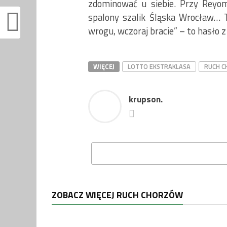
zdominować u siebie. Przy Reyom
spalony szalik Śląska Wrocław… To
wrogu, wczoraj bracie” – to hasło 
WIĘCEJ
LOTTO EKSTRAKLASA
RUCH 
krupson.
ZOBACZ WIĘCEJ RUCH CHORZÓW