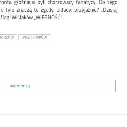
onta głośniejsi byli chorzowscy fanatycy. Do tego
 tyle znaczą te zgody, układy, przyjaźnie? „Dzisiaj
z flagi Wiślaków „WIERNOŚĆ”.
CHORZÓW
WISŁA KRAKÓW
SKOMENTUJ