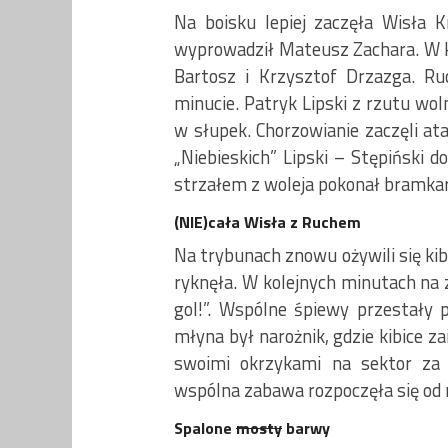
Na boisku lepiej zaczęła Wisła 
wyprowadził Mateusz Zachara. W 
Bartosz i Krzysztof Drzazga. Ru
minucie. Patryk Lipski z rzutu wo
w słupek. Chorzowianie zaczęli at
„Niebieskich” Lipski – Stępiński d
strzałem z woleja pokonał bramkarz
(NIE)cała Wisła z Ruchem
Na trybunach znowu ożywili się ki
ryknęła. W kolejnych minutach na z
gol!”. Wspólne śpiewy przestały p
młyna był narożnik, gdzie kibice za
swoimi okrzykami na sektor za b
wspólna zabawa rozpoczęła się od
Spalone
mosty
barwy