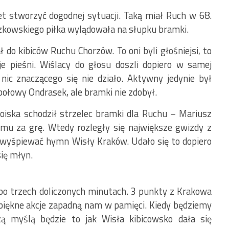
et stworzyć dogodnej sytuacji. Taką miał Ruch w 68.
czkowskiego piłka wylądowała na słupku bramki.
do kibiców Ruchu Chorzów. To oni byli głośniejsi, to
e pieśni. Wiślacy do głosu doszli dopiero w samej
nic znaczącego się nie działo. Aktywny jedynie był
ołowy Ondrasek, ale bramki nie zdobył.
oiska schodził strzelec bramki dla Ruchu – Mariusz
 mu za grę. Wtedy rozległy się największe gwizdy z
 wyśpiewać hymn Wisły Kraków. Udało się to dopiero
się młyn.
o trzech doliczonych minutach. 3 punkty z Krakowa
 piękne akcje zapadną nam w pamięci. Kiedy będziemy
ą myślą będzie to jak Wisła kibicowsko dała się