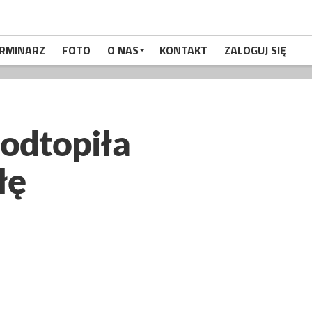
RMINARZ
FOTO
O NAS
KONTAKT
ZALOGUJ SIĘ
podtopiła
łę