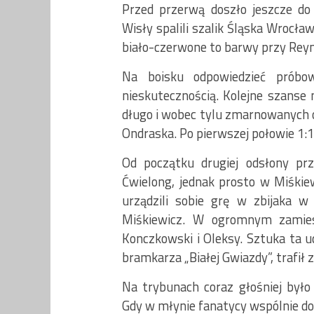
Przed przerwą doszło jeszcze do
Wisły spalili szalik Śląska Wrocław
biało-czerwone to barwy przy Rey
Na boisku odpowiedzieć próbow
nieskutecznością. Kolejne szanse 
długo i wobec tylu zmarnowanych o
Ondraska. Po pierwszej połowie 1:1
Od początku drugiej odsłony pr
Ćwielong, jednak prosto w Miśkie
urządzili sobie grę w zbijaka 
Miśkiewicz. W ogromnym zamiesz
Konczkowski i Oleksy. Sztuka ta ud
bramkarza „Białej Gwiazdy”, trafił z
Na trybunach coraz głośniej było
Gdy w młynie fanatycy wspólnie dop