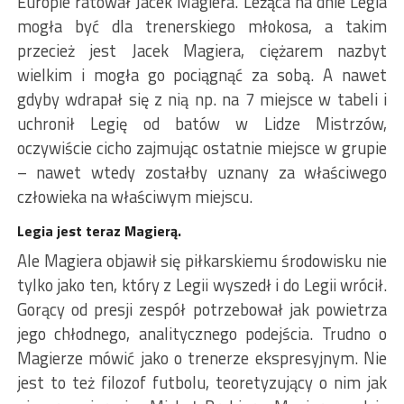
Europie ratował Jacek Magiera. Leżąca na dnie Legia
mogła być dla trenerskiego młokosa, a takim
przecież jest Jacek Magiera, ciężarem nazbyt
wielkim i mogła go pociągnąć za sobą. A nawet
gdyby wdrapał się z nią np. na 7 miejsce w tabeli i
uchronił Legię od batów w Lidze Mistrzów,
oczywiście cicho zajmując ostatnie miejsce w grupie
– nawet wtedy zostałby uznany za właściwego
człowieka na właściwym miejscu.
Legia jest teraz Magierą.
Ale Magiera objawił się piłkarskiemu środowisku nie
tylko jako ten, który z Legii wyszedł i do Legii wrócił.
Gorący od presji zespół potrzebował jak powietrza
jego chłodnego, analitycznego podejścia. Trudno o
Magierze mówić jako o trenerze ekspresyjnym. Nie
jest to też filozof futbolu, teoretyzujący o nim jak