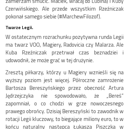
zamierzam smucić. Maciek, wracaj do Lubina) i Kuby
Czerwińskiego. Ale przede wszystkim Rzeźniczak
pokonał samego siebie (#MarchewFilozof).
Twarze Legii.
W ostatecznym rozrachunku pozytywna runda Legii
ma twarz VOO, Magiery, Radovicia czy Malarza. Ale
Kuba Rzeźniczak przetrwał czas beznadziei i
udowodnił, że może grać w tej drużynie.
Zresztą piłkarzy, którzy u Magiery wznieśli się na
wyższy poziom jest więcej. Półroczne zamrożenie
Bartosza Bereszyńskiego przez obecność Artura
Jędrzejczyka nie spowodowało, że „Bereś“
zapomniał, o co chodzi w grze nowoczesnego
prawego obrońcy. Dzisiaj Bereszyński to zawodnik w
rotacji Legii kluczowy, to biegające miliony euro, to w
końcu naturalny następca Łukasza Piszczka w