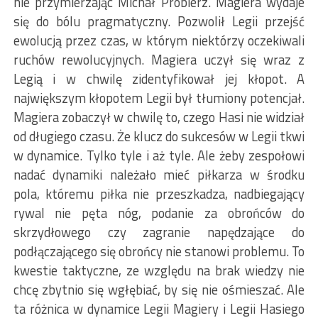
nie przymierzając Michał Probierz. Magiera wydaje
się do bólu pragmatyczny. Pozwolił Legii przejść
ewolucją przez czas, w którym niektórzy oczekiwali
ruchów rewolucyjnych. Magiera uczył się wraz z
Legią i w chwilę zidentyfikował jej kłopot. A
największym kłopotem Legii był tłumiony potencjał.
Magiera zobaczył w chwilę to, czego Hasi nie widział
od długiego czasu. Że klucz do sukcesów w Legii tkwi
w dynamice. Tylko tyle i aż tyle. Ale żeby zespołowi
nadać dynamiki należało mieć piłkarza w środku
pola, któremu piłka nie przeszkadza, nadbiegający
rywal nie pęta nóg, podanie za obrońców do
skrzydłowego czy zagranie napędzające do
podłączającego się obrońcy nie stanowi problemu. To
kwestie taktyczne, ze względu na brak wiedzy nie
chcę zbytnio się wgłębiać, by się nie ośmieszać. Ale
ta różnica w dynamice Legii Magiery i Legii Hasiego