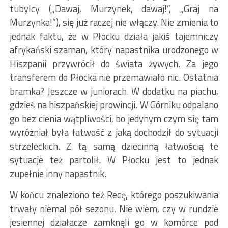
tubylcy („Dawaj, Murzynek, dawaj!”, „Graj na
Murzynka!”), się już raczej nie włączy. Nie zmienia to
jednak faktu, że w Płocku działa jakiś tajemniczy
afrykański szaman, który napastnika urodzonego w
Hiszpanii przywrócił do świata żywych. Za jego
transferem do Płocka nie przemawiało nic. Ostatnia
bramka? Jeszcze w juniorach. W dodatku na piachu,
gdzieś na hiszpańskiej prowincji. W Górniku odpalano
go bez cienia wątpliwości, bo jedynym czym się tam
wyróżniał była łatwość z jaką dochodził do sytuacji
strzeleckich. Z tą samą dziecinną łatwością te
sytuacje też partolił. W Płocku jest to jednak
zupełnie inny napastnik.
W końcu znaleziono też Recę, którego poszukiwania
trwały niemal pół sezonu. Nie wiem, czy w rundzie
jesiennej działacze zamknęli go w komórce pod