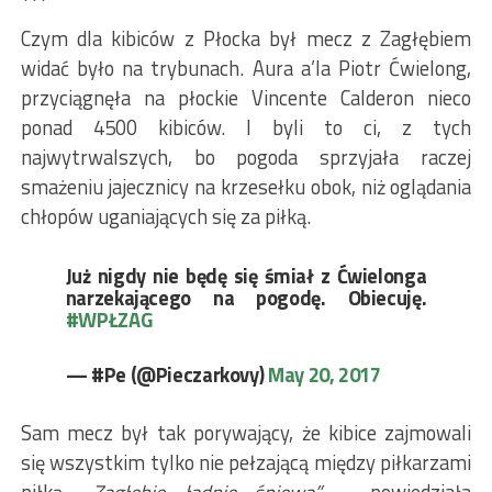
***
Czym dla kibiców z Płocka był mecz z Zagłębiem
widać było na trybunach. Aura a’la Piotr Ćwielong,
przyciągnęła na płockie Vincente Calderon nieco
ponad 4500 kibiców. I byli to ci, z tych
najwytrwalszych, bo pogoda sprzyjała raczej
smażeniu jajecznicy na krzesełku obok, niż oglądania
chłopów uganiających się za piłką.
Już nigdy nie będę się śmiał z Ćwielonga
narzekającego na pogodę. Obiecuję.
#WPŁZAG
— #Pe (@Pieczarkovy)
May 20, 2017
Sam mecz był tak porywający, że kibice zajmowali
się wszystkim tylko nie pełzającą między piłkarzami