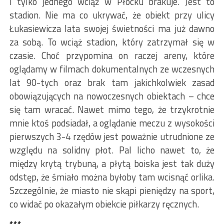
I tylko jednego wciąż w Płocku brakuje. Jest to
stadion. Nie ma co ukrywać, że obiekt przy ulicy
Łukasiewicza lata swojej świetności ma już dawno
za sobą. To wciąż stadion, który zatrzymał się w
czasie. Choć przypomina on raczej areny, które
oglądamy w filmach dokumentalnych ze wczesnych
lat 90-tych oraz brak tam jakichkolwiek zasad
obowiązujących na nowoczesnych obiektach – chce
się tam wracać. Nawet mimo tego, że trzykrotnie
mnie ktoś podsiadał, a oglądanie meczu z wysokości
pierwszych 3-4 rzędów jest poważnie utrudnione ze
względu na solidny płot. Pal licho nawet to, że
między krytą trybuną, a płytą boiska jest tak duży
odstęp, że śmiało można byłoby tam wcisnąć orlika.
Szczególnie, że miasto nie skąpi pieniędzy na sport,
co widać po okazałym obiekcie piłkarzy ręcznych.