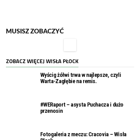
MUSISZ ZOBACZYĆ
ZOBACZ WIĘCEJ WISŁA PŁOCK
Wyścig żółwi trwa w najlepsze, czyli
Warta-Zagłębie na remis.
#WERaport – asysta Puchacza i dużo
przenosin
Fotogaleria z meczu: Cracovia – Wisła