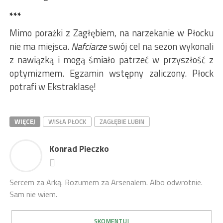
***
Mimo porażki z Zagłębiem, na narzekanie w Płocku
nie ma miejsca.
Nafciarze
swój cel na sezon wykonali
z nawiązką i mogą śmiało patrzeć w przyszłość z
optymizmem. Egzamin wstępny zaliczony. Płock
potrafi w Ekstraklasę!
WIĘCEJ
WISŁA PŁOCK
ZAGŁĘBIE LUBIN
Konrad Pieczko
Sercem za Arką. Rozumem za Arsenalem. Albo odwrotnie.
Sam nie wiem.
SKOMENTUJ