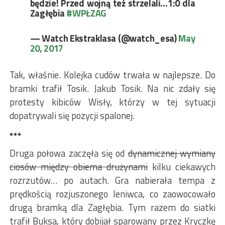
będzie! Przed wojną też strzelali…1:0 dla
Zagłębia
#WPŁZAG
— Watch Ekstraklasa (@watch_esa)
May
20, 2017
Tak, właśnie. Kolejka cudów trwała w najlepsze. Do
bramki trafił Tosik. Jakub Tosik. Na nic zdały się
protesty kibiców Wisły, którzy w tej sytuacji
dopatrywali się pozycji spalonej.
***
Druga połowa zaczęła się od
dynamicznej wymiany
ciosów między obiema drużynami
kilku ciekawych
rozrzutów… po autach. Gra nabierała tempa z
prędkością rozjuszonego leniwca, co zaowocowało
drugą bramką dla Zagłębia. Tym razem do siatki
trafił Buksa, który dobijał sparowany przez Kryczkę