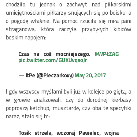
chodziło tu jednak o zachwyt nad piłkarskimi
umiejętnościami piłkarzy snujących się po boisku, a
o pogodę właśnie. Na pomoc rzuciła się miła pani
straganowa, która raczyła przybyłych kibiców
boskim napojem:
Czas na coś mocniejszego.
#WPŁZAG
pic.twitter.com/GUXUvqsoJr
— #Pe (@Pieczarkovy)
May 20, 2017
I gdy wszyscy myślami byli już w kolejce po giętą, a
w głowie analizowali, czy do dorodnej kiełbasy
poproszą ketchup, musztardę, czy oba te specyfiki
naraz, stało się to:
Tosik strzela, wczoraj Pawelec, wojna