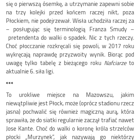
się o pierwszą ósemkę, a utrzymanie zapewni sobie
na trzy kolejki przed końcem raczej nikt, poza
Płockiem, nie podejrzewał. Wisła uchodziła raczej za
– posługując się terminologią Franza Smudy –
pretendenta do walki o spadek. Nic z tych rzeczy.
Choć płocczanie rozkręcali się powoli, w 2017 roku
wykręcają naprawdę przyzwoity wynik. Biorąc pod
uwagę tylko tabelę z bieżącego roku
Nafciarze
to
aktualnie 6. siła ligi.
***
To urokliwe miejsce na Mazowszu, jakim
niewątpliwie jest Płock, może (oprócz stadionu rzecz
jasna) pochwalić się również magiczną aurą, która
sprawiła, że do siatki regularnie zaczął trafiać nawet
Jose Kante. Choć do walki o koronę króla strzelców
płocki „Murzynek”, jak nazywają go niektórzy