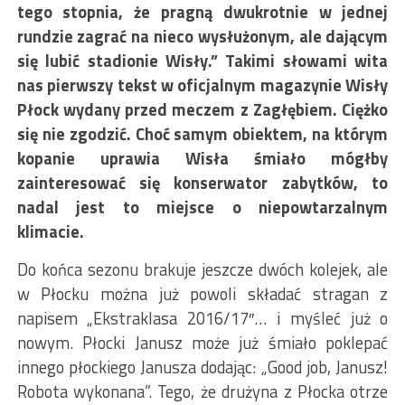
tego stopnia, że pragną dwukrotnie w jednej
rundzie zagrać na nieco wysłużonym, ale dającym
się lubić stadionie Wisły.” Takimi słowami wita
nas pierwszy tekst w oficjalnym magazynie Wisły
Płock wydany przed meczem z Zagłębiem. Ciężko
się nie zgodzić. Choć samym obiektem, na którym
kopanie uprawia Wisła śmiało mógłby
zainteresować się konserwator zabytków, to
nadal jest to miejsce o niepowtarzalnym
klimacie.
Do końca sezonu brakuje jeszcze dwóch kolejek, ale
w Płocku można już powoli składać stragan z
napisem „Ekstraklasa 2016/17″… i myśleć już o
nowym. Płocki Janusz może już śmiało poklepać
innego płockiego Janusza dodając: „Good job, Janusz!
Robota wykonana”. Tego, że drużyna z Płocka otrze