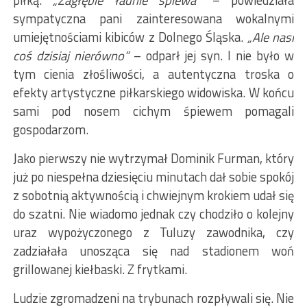
piłką.
„Zagłębie ładnie śpiewa”
– powiedziała
sympatyczna pani zainteresowana wokalnymi
umiejętnościami kibiców z Dolnego Śląska.
„Ale nasi
coś dzisiaj nierówno”
– odparł jej syn. I nie było w
tym cienia złośliwości, a autentyczna troska o
efekty artystyczne piłkarskiego widowiska. W końcu
sami pod nosem cichym śpiewem pomagali
gospodarzom.
Jako pierwszy nie wytrzymał Dominik Furman, który
już po niespełna dziesięciu minutach dał sobie spokój
z sobotnią aktywnością i chwiejnym krokiem udał się
do szatni. Nie wiadomo jednak czy chodziło o kolejny
uraz wypożyczonego z Tuluzy zawodnika, czy
zadziałała unosząca się nad stadionem woń
grillowanej kiełbaski. Z frytkami.
Ludzie zgromadzeni na trybunach rozpływali się. Nie