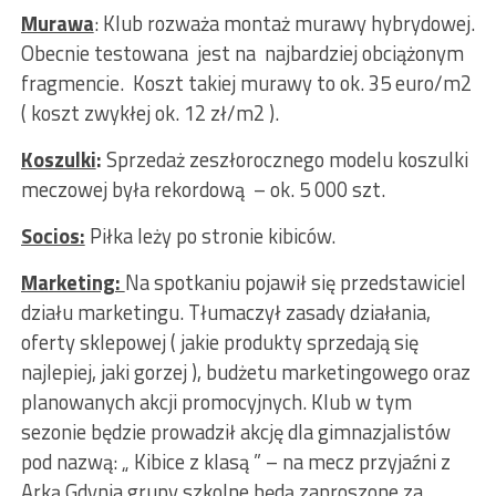
Murawa
: Klub rozważa montaż murawy hybrydowej.
Obecnie testowana jest na najbardziej obciążonym
fragmencie. Koszt takiej murawy to ok. 35 euro/m2
( koszt zwykłej ok. 12 zł/m2 ).
Koszulki
:
Sprzedaż zeszłorocznego modelu koszulki
meczowej była rekordową – ok. 5 000 szt.
Socios:
Piłka leży po stronie kibiców.
Marketing:
Na spotkaniu pojawił się przedstawiciel
działu marketingu. Tłumaczył zasady działania,
oferty sklepowej ( jakie produkty sprzedają się
najlepiej, jaki gorzej ), budżetu marketingowego oraz
planowanych akcji promocyjnych. Klub w tym
sezonie będzie prowadził akcję dla gimnazjalistów
pod nazwą: „ Kibice z klasą ” – na mecz przyjaźni z
Arką Gdynia grupy szkolne będą zaproszone za