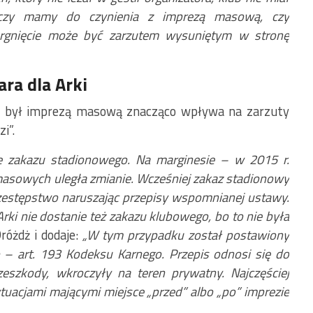
e czy mamy do czynienia z imprezą masową, czy
rgnięcie może być zarzutem wysuniętym w stronę
ara dla Arki
ie był imprezą masową znacząco wpływa na zarzuty
i”.
ie zakazu stadionowego. Na marginesie – w 2015 r.
asowych uległa zmianie. Wcześniej zakaz stadionowy
zestępstwo naruszając przepisy wspomnianej ustawy.
 Arki nie dostanie też zakazu klubowego, bo to nie była
różdż i dodaje:
„W tym przypadku został postawiony
– art. 193 Kodeksu Karnego. Przepis odnosi się do
eszkody, wkroczyły na teren prywatny. Najczęściej
ytuacjami mającymi miejsce „przed” albo „po” imprezie