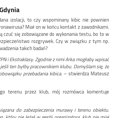
 Gdynia
ana izolacji, to czy wspominany kibic nie powinien
ronawirusa? Miał on w końcu kontakt z zawodnikami.
ą czuć się zobowiązane do wykonania testu, bo to w
 bezpieczeństwo rozgrywek. Czy w związku z tym np.
wadzenia takich badań?
PN i Ekstraklasy. Zgodnie z nimi Arka mogłaby wpisać
, jeśli ten byłby pracownikiem klubu. Domyślam się, że
 obowiązku przebadania kibica.
– stwierdza Mateusz
go terenu przez klub, mój rozmówca komentuje
wiązana do zabezpieczenia murawy i terenu obiektu.
n, który nie leżał w gestii organizatora, klub nie miał