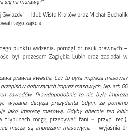
ła się na murawę?”
łej Gwiazdy” – klub Wisła Kraków oraz Michał Buchalik
wali tego zajścia.
ego punktu widzenia, pomógł dr nauk prawnych –
ości był prezesem Zagłębia Lubin oraz zasiadał w
ekawa prawna kwestia. Czy to była impreza masowa?
 z przepisów dotyczących imprez masowych. Np. art. 60
eren zawodów. Prawdopodobnie to nie była impreza
yć wydana decyzja prezydenta Gdyni, że pomimo
uje jako imprezę masową. Gdyby obecnie ten kibic
a trybunach mogą przebywać fani – przyp. red.),
atnie mecze są imprezami masowymi.
– wyjaśnia dr