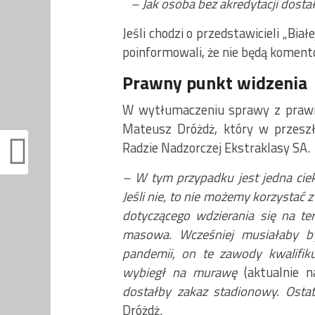
– Jak osoba bez akredytacji dosta
Jeśli chodzi o przedstawicieli „Bia
poinformowali, że nie będą komento
Prawny punkt widzenia
W wytłumaczeniu sprawy z prawn
Mateusz Dróżdż, który w przeszł
Radzie Nadzorczej Ekstraklasy SA.
– W tym przypadku jest jedna ci
Jeśli nie, to nie możemy korzystać
dotyczącego wdzierania się na t
masowa. Wcześniej musiałaby b
pandemii, on te zawody kwalifik
wybiegł na murawę
(aktualnie n
dostałby zakaz stadionowy. Ost
Dróżdż.