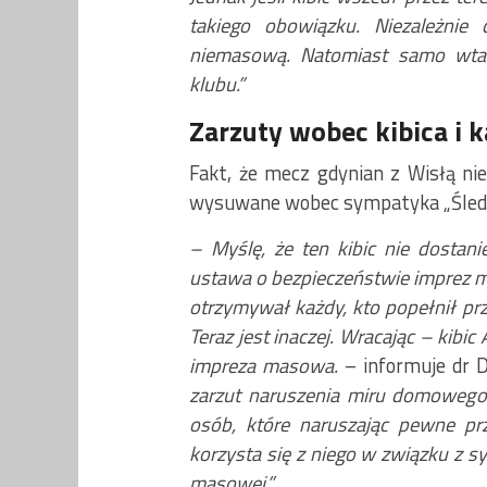
takiego obowiązku. Niezależni
niemasową. Natomiast samo wta
klubu.”
Zarzuty wobec kibica i k
Fakt, że mecz gdynian z Wisłą n
wysuwane wobec sympatyka „Śledz
– Myślę, że ten kibic nie dostan
ustawa o bezpieczeństwie imprez m
otrzymywał każdy, kto popełnił pr
Teraz jest inaczej. Wracając – kibic
impreza masowa.
– informuje dr D
zarzut naruszenia miru domowego 
osób, które naruszając pewne prz
korzysta się z niego w związku z s
masowej.”