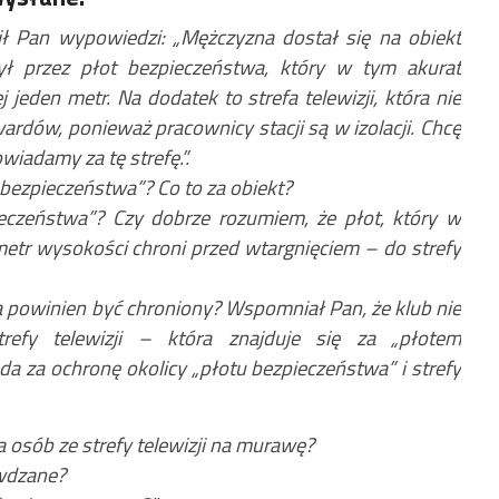
lił Pan wypowiedzi: „Mężczyzna dostał się na obiekt
zył przez płot bezpieczeństwa, który w tym akurat
 jeden metr. Na dodatek to strefa telewizji, która nie
rdów, ponieważ pracownicy stacji są w izolacji. Chcę
wiadamy za tę strefę.”.
 bezpieczeństwa”? Co to za obiekt?
ieczeństwa”? Czy dobrze rozumiem, że płot, który w
tr wysokości chroni przed wtargnięciem – do strefy
 powinien być chroniony? Wspomniał Pan, że klub nie
refy telewizji – która znajduje się za „płotem
a za ochronę okolicy „płotu bezpieczeństwa” i strefy
a osób ze strefy telewizji na murawę?
wdzane?