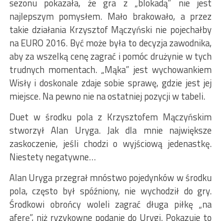
sezonu pokazała, że gra z „blokadą” nie jest
najlepszym pomysłem. Mało brakowało, a przez
takie działania Krzysztof Mączyński nie pojechałby
na EURO 2016. Być może była to decyzja zawodnika,
aby za wszelką cenę zagrać i pomóc drużynie w tych
trudnych momentach. „Mąka” jest wychowankiem
Wisły i doskonale zdaje sobie sprawę, gdzie jest jej
miejsce. Na pewno nie na ostatniej pozycji w tabeli.
Duet w środku pola z Krzysztofem Mączyńskim
stworzył Alan Uryga. Jak dla mnie największe
zaskoczenie, jeśli chodzi o wyjściową jedenastkę.
Niestety negatywne…
Alan Uryga przegrał mnóstwo pojedynków w środku
pola, często był spóźniony, nie wychodził do gry.
Środkowi obrońcy woleli zagrać długa piłkę „na
aferę”, niż ryzykowne podanie do Urygi. Pokazuje to