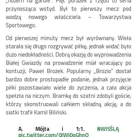
„nożem na gardle”. Pięć porażek z rzędu to seria
przynosząca wstyd. Był to pierwszy mecz pod
wodzą nowego właściciela – Towarzystwa
Sportowego.
Od pierwszej minuty mecz był wyrównany. Wisła
starała się długo rozgrywać piłkę, jednak widać było
dużo niedokładności. Dobrą okazję do wyprowadzenia
Białej Gwiazdy na prowadzenie miał wracający po
kontuzji, Paweł Brożek. Popularny „Brozio” dostał
bardzo dobre prostopadłe podanie, jednak przyjęcie
piłki pozostawiało wiele do życzenia, a cała akcja
spełzła na niczym. Bramkę do szatni zdobyli goście,
którzy skonstruowali całkiem składną akcję, a do
siatki trafił Kamil Biliński.
A. Mójta i 1:1.
#WISŚLĄ
pic.twitter.com/0JWi0oGhnO