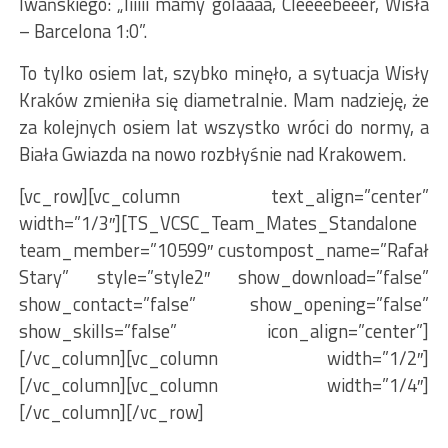
Iwańskiego: „Iiiiii mamy golaaaa, Cleeeebeeer, Wisła
– Barcelona 1:0”.
To tylko osiem lat, szybko minęło, a sytuacja Wisły
Kraków zmieniła się diametralnie. Mam nadzieję, że
za kolejnych osiem lat wszystko wróci do normy, a
Biała Gwiazda na nowo rozbłyśnie nad Krakowem.
[vc_row][vc_column text_align=”center”
width=”1/3″][TS_VCSC_Team_Mates_Standalone
team_member=”10599″ custompost_name=”Rafał
Stary” style=”style2″ show_download=”false”
show_contact=”false” show_opening=”false”
show_skills=”false” icon_align=”center”]
[/vc_column][vc_column width=”1/2″]
[/vc_column][vc_column width=”1/4″]
[/vc_column][/vc_row]