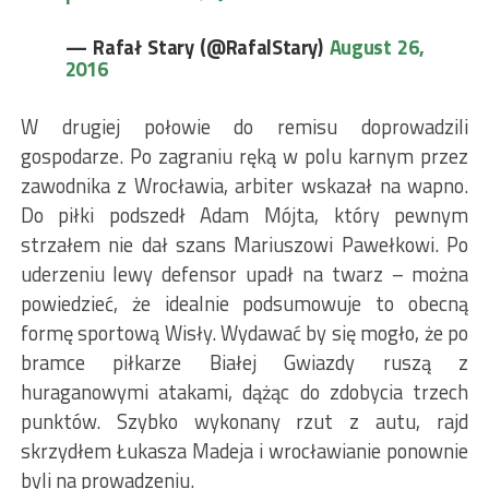
— Rafał Stary (@RafalStary)
August 26,
2016
W drugiej połowie do remisu doprowadzili
gospodarze. Po zagraniu ręką w polu karnym przez
zawodnika z Wrocławia, arbiter wskazał na wapno.
Do piłki podszedł Adam Mójta, który pewnym
strzałem nie dał szans Mariuszowi Pawełkowi. Po
uderzeniu lewy defensor upadł na twarz – można
powiedzieć, że idealnie podsumowuje to obecną
formę sportową Wisły. Wydawać by się mogło, że po
bramce piłkarze Białej Gwiazdy ruszą z
huraganowymi atakami, dążąc do zdobycia trzech
punktów. Szybko wykonany rzut z autu, rajd
skrzydłem Łukasza Madeja i wrocławianie ponownie
byli na prowadzeniu.