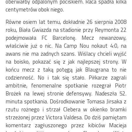
oberwałby odpalonym pociskiem. Raca spadła kilka
centymetrów obok niego.
Równe osiem lat temu, dokładnie 26 sierpnia 2008
roku, Biała Gwiazda na stadionie przy Reymonta 22
podejmowała FC Barcelonę. Mecz rewanżowy,
właściwie już o nic. Na Camp Nou nokaut 4:0, na
awans nie ma żadnych szans. Wiślacy chcieli wyjść
na boisko, pokazać się z jak najlepszej strony. W
końcu mecz z taką potęgą jak Blaugrana to nie
codzienność. No i tak się stało. Piłkarze zagrali
ambitnie, fenomenalne spotkanie rozegrał Piotr
Brożek na lewej stronie defensywy. Nadeszła 52.
minuta spotkania. Dośrodkowanie Tomasa Jirsaka z
rzutu rożnego i strzał Clebera w okienko bramki
strzeżonej przez Victora Valdesa. Do dziś pamiętam
komentarz zagłuszonego przez kibiców Macieja