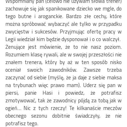
Wspomniany pan (celowo nie używam słowa trener)
zachowuje się jak spanikowane dziecko we mgle, do
tego butne i aroganckie. Bardzo złe cechy, które
można spróbować wybaczyć ale tylko w przypadku
zwycięstw i sukcesów. Przyjmując ofertę pracy w
Legii wiedział kim będzie dysponował i o co walczył.
Żenujące jest mówienie, że to nie nasz poziom.
Rozumiem klasę rywali, ale w swojej przeszłości nie
znałem trenera, który by aż w ten sposób nisko
oceniał swoich zawodników. Zawsze trzeba
zaczynać od siebie (myślę, że ja daje z siebie maksa
na trybunach więc prawo mam). Uderz się pan w
piersi, panie Hasi i powiedz, że potrafisz
zmotywować, tak że zawodnicy pójdą za tobą jak w
ogień… Nic z tych rzeczy! Te kilkanaście meczów
obecnego sezonu dobitnie świadczyły, że nie
potrafisz tego.