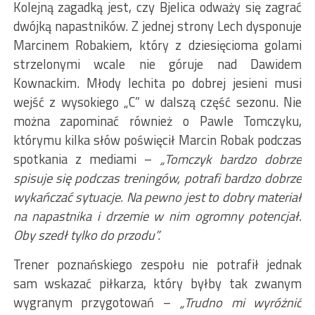
Kolejną zagadką jest, czy Bjelica odważy się zagrać
dwójką napastników. Z jednej strony Lech dysponuje
Marcinem Robakiem, który z dziesięcioma golami
strzelonymi wcale nie góruje nad Dawidem
Kownackim. Młody lechita po dobrej jesieni musi
wejść z wysokiego „C” w dalszą część sezonu. Nie
można zapominać również o Pawle Tomczyku,
którymu kilka słów poświęcił Marcin Robak podczas
spotkania z mediami –
„Tomczyk bardzo dobrze
spisuje się podczas treningów, potrafi bardzo dobrze
wykańczać sytuacje. Na pewno jest to dobry materiał
na napastnika i drzemie w nim ogromny potencjał.
Oby szedł tylko do przodu”.
Trener poznańskiego zespołu nie potrafił jednak
sam wskazać piłkarza, który byłby tak zwanym
wygranym przygotowań –
„Trudno mi wyróżnić