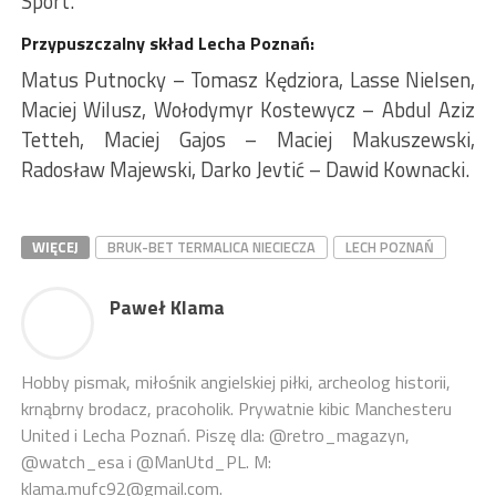
Sport.
Przypuszczalny skład Lecha Poznań:
Matus Putnocky – Tomasz Kędziora, Lasse Nielsen,
Maciej Wilusz, Wołodymyr Kostewycz – Abdul Aziz
Tetteh, Maciej Gajos – Maciej Makuszewski,
Radosław Majewski, Darko Jevtić – Dawid Kownacki.
WIĘCEJ
BRUK-BET TERMALICA NIECIECZA
LECH POZNAŃ
Paweł Klama
Hobby pismak, miłośnik angielskiej piłki, archeolog historii,
krnąbrny brodacz, pracoholik. Prywatnie kibic Manchesteru
United i Lecha Poznań. Piszę dla: @retro_magazyn,
@watch_esa i @ManUtd_PL. M:
klama.mufc92@gmail.com.