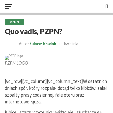
PZPN
Quo vadis, PZPN?
Autor
Łukasz Kawiak
11 kwietnia
PZPN LOGO
[vc_row][vc_column][vc_column_text]W ostatnich
dniach spór, który rozpalał dotąd tylko kibiców, zalał
szpalty prasy codziennej, fale eteru oraz
internetowe łącza.
Kibice i szarzy czytelnicy, widzowie i słuchacze są