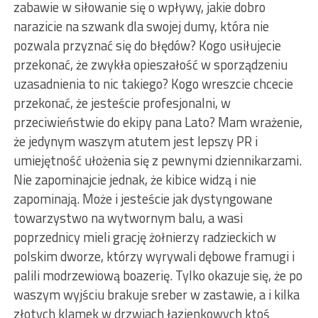
zabawie w siłowanie się o wpływy, jakie dobro
narazicie na szwank dla swojej dumy, która nie
pozwala przyznać się do błędów? Kogo usiłujecie
przekonać, że zwykła opieszałość w sporządzeniu
uzasadnienia to nic takiego? Kogo wreszcie chcecie
przekonać, że jesteście profesjonalni, w
przeciwieństwie do ekipy pana Lato? Mam wrażenie,
że jedynym waszym atutem jest lepszy PR i
umiejętność ułożenia się z pewnymi dziennikarzami.
Nie zapominajcie jednak, że kibice widzą i nie
zapominają. Może i jesteście jak dystyngowane
towarzystwo na wytwornym balu, a wasi
poprzednicy mieli grację żołnierzy radzieckich w
polskim dworze, którzy wyrywali dębowe framugi i
palili modrzewiową boazerię. Tylko okazuje się, że po
waszym wyjściu brakuje sreber w zastawie, a i kilka
złotych klamek w drzwiach łazienkowych ktoś