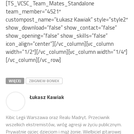
[TS_VCSC_Team_Mates_Standalone
team_member=”4521″
custompost_name=”Łukasz Kawiak” style=”style2″
show_download=”false” show_contact=”false”
show_opening=”false” show_skills=”false”
icon_align=”center”][/vc_column][vc_column
width=”1/2″][/vc_column][vc_column width=”1/4″]
[/vc_column][/vc_row]
WIĘCEJ
ZBIGNIEW BONIEK
Łukasz Kawiak
Kibic Legii Warszawa oraz Realu Madryt. Przeciwnik
wszelkich ekstremistów, wróg agresji w życiu publicznym.
Prywatnie ojciec dzieciom i mąż żonie. Wielbiciel gitarowej