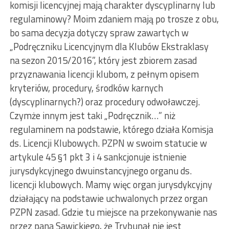
komisji licencyjnej mają charakter dyscyplinarny lub
regulaminowy? Moim zdaniem mają po trosze z obu,
bo sama decyzja dotyczy spraw zawartych w
„Podręczniku Licencyjnym dla Klubów Ekstraklasy
na sezon 2015/2016”, który jest zbiorem zasad
przyznawania licencji klubom, z pełnym opisem
kryteriów, procedury, środków karnych
(dyscyplinarnych?) oraz procedury odwoławczej.
Czymże innym jest taki „Podręcznik…” niż
regulaminem na podstawie, którego działa Komisja
ds. Licencji Klubowych. PZPN w swoim statucie w
artykule 45 §1 pkt 3 i 4 sankcjonuje istnienie
jurysdykcyjnego dwuinstancyjnego organu ds.
licencji klubowych. Mamy więc organ jurysdykcyjny
działający na podstawie uchwalonych przez organ
PZPN zasad. Gdzie tu miejsce na przekonywanie nas
przez pana Sawickiego, że Trybunał nie jest