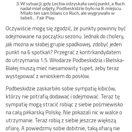
W sytuacji, gdy Lechia odzyskała swój punkt, a Ruch
nadal miał odjęty, Podbeskidzie było na 8. miejscu.
Miało ten sam bilans co Ruch, ale wygrywało w
tabeli… Fair Play.
Oczywiście mogę się zgodzić, że punkty powinny być
odejmowane na początku sezonu. Jednak do cholery,
jak można w słabej grupie spadkowej, zdobyć jeden
punkt na 6 spotkań? Przegrać z kontrkandydatem
do utrzymania 1:5. Włodarze Podbeskidzia i Bielska-
Białej muszą mieć niesamowity tupet, żeby teraz
występować z wnioskiem do posłów.
Podbeskidzie zaskarbiło sobie sympatię kibiców,
którzy nie potrafią dodawać i odejmować. Teraz tę
sympatię mogą stracić robiąc z siebie pośmiewisko
na całą piłkarską Polskę. Nie pokazali nic w walce o
utrzymanie. Teraz robią z siebie jeszcze większą
ofiarę. A powiedzmy sobie dobitnie, taką ofiarą nie