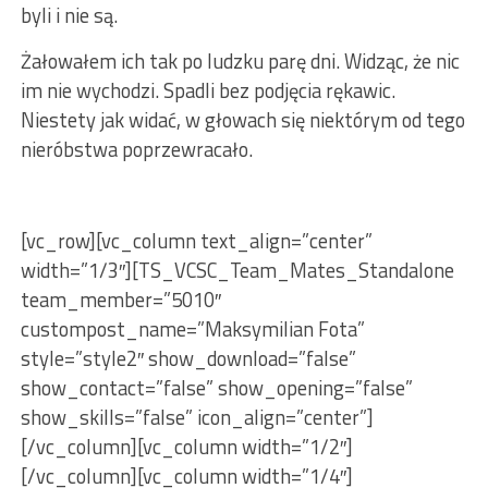
byli i nie są.
Żałowałem ich tak po ludzku parę dni. Widząc, że nic
im nie wychodzi. Spadli bez podjęcia rękawic.
Niestety jak widać, w głowach się niektórym od tego
nieróbstwa poprzewracało.
[vc_row][vc_column text_align=”center”
width=”1/3″][TS_VCSC_Team_Mates_Standalone
team_member=”5010″
custompost_name=”Maksymilian Fota”
style=”style2″ show_download=”false”
show_contact=”false” show_opening=”false”
show_skills=”false” icon_align=”center”]
[/vc_column][vc_column width=”1/2″]
[/vc_column][vc_column width=”1/4″]