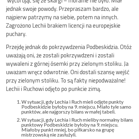
wycofując się ze skargi – moralne nie było. Miał
jednak swoje powody. Przepraszam bardzo, ale
najpierw patrzymy na siebie, potem na innych.
Zagrożono Lechii brakiem licencji na europejskie
puchary.
Przejdę jednak do pokrzywdzenia Podbeskidzia. Otóż
uważają oni, że zostali pokrzywdzeni i zostali
wywaleni z górnej ósemki przy zielonym stoliku. Ja
uważam wręcz odwrotnie. Oni dostali szansę wejść
przy zielonym stoliku. To są fakty niepodważalne!
Lechii i Ruchowi odjęto po punkcie zimą.
W sytuacji, gdy Lechia i Ruch mieli odjęte punkty
Podbeskidzie byłoby na 9. miejscu. Miało tyle samo
punktów, ale najgorszy bilans w małej tabeli.
W sytuacji, gdy Lechia i Ruch mieliby normalny bilans
punktowy Podbeskidzie byłoby na 9. miejscu.
Miałoby punkt mniej, bo piłkarsko na grupę
mistrzowską nie zasłużyli.