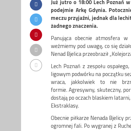
Już jutro o 18:00 Lech Poznań w
podejmie Arkę Gdynia. Potoczni
meczu przyjaźni, jednak dla lechi
żadnego znaczenia.
Panująca obecnie atmosfera w P
weźmiemy pod uwagę, co się działo
Nenad Bjelica przeobraził „Kolejor
Lech Poznań z zespołu ospałego, 
ligowym podwórku na początku sezo
wraca, jakkolwiek to nie br
formie. Agresywny, skuteczny, pory
dostają po oczach blaskiem latarni
Ekstraklasy.
Obecnie piłkarze Nenada Bjelicy pr
ogromnej fali. Po wygranej z Ruch