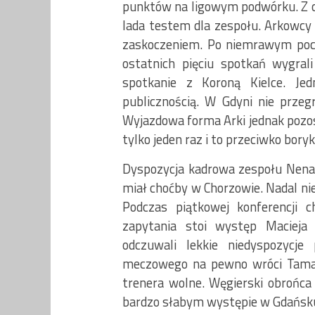
punktów na ligowym podwórku. Z ca
lada testem dla zespołu. Arkowcy 
zaskoczeniem. Po niemrawym pocz
ostatnich pięciu spotkań wygrali
spotkanie z Koroną Kielce. Je
publicznością. W Gdyni nie przeg
Wyjazdowa forma Arki jednak pozos
tylko jeden raz i to przeciwko boryk
Dyspozycja kadrowa zespołu Nenada 
miał choćby w Chorzowie. Nadal nie
Podczas piątkowej konferencji c
zapytania stoi występ Macieja
odczuwali lekkie niedyspozyc
meczowego na pewno wróci Tamas
trenera wolne. Węgierski obrońca 
bardzo słabym występie w Gdańsk