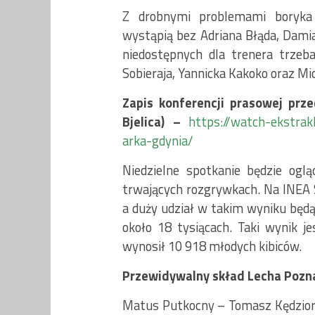
Z drobnymi problemami boryka s
wystąpią bez Adriana Błąda, Damia
niedostępnych dla trenera trzeb
Sobieraja, Yannicka Kakoko oraz Mi
Zapis konferencji prasowej prz
Bjelica) –
https://watch-ekstra
arka-gdynia/
Niedzielne spotkanie będzie ogl
trwających rozgrywkach. Na INEA S
a duży udział w takim wyniku będą 
około 18 tysiącach. Taki wynik je
wynosił 10 918 młodych kibiców.
Przewidywalny skład Lecha Pozn
Matus Putkocny – Tomasz Kędziora