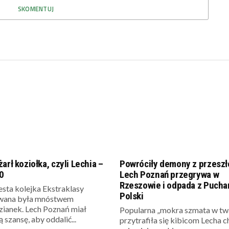
SKOMENTUJ
arł koziołka, czyli Lechia –
Powróciły demony z przeszł
0
Lech Poznań przegrywa w
Rzeszowie i odpada z Pucha
sta kolejka Ekstraklasy
Polski
wana była mnóstwem
zianek. Lech Poznań miał
Popularna „mokra szmata w tw
szansę, aby oddalić...
przytrafiła się kibicom Lecha 