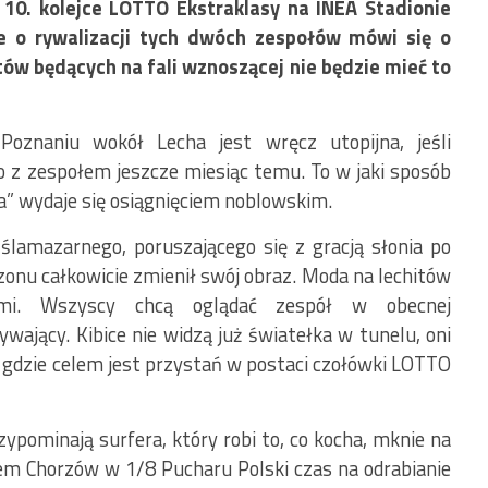
 10. kolejce LOTTO Ekstraklasy na INEA Stadionie
e o rywalizacji tych dwóch zespołów mówi się o
tów będących na fali wznoszącej nie będzie mieć to
oznaniu wokół Lecha jest wręcz utopijna, jeśli
 z zespołem jeszcze miesiąc temu. To w jaki sposób
za” wydaje się osiągnięciem noblowskim.
ślamazarnego, poruszającego się z gracją słonia po
nu całkowicie zmienił swój obraz. Moda na lechitów
zmi. Wszyscy chcą oglądać zespół w obecnej
wający. Kibice nie widzą już światełka w tunelu, oni
, gdzie celem jest przystań w postaci czołówki LOTTO
zypominają surfera, który robi to, co kocha, mknie na
em Chorzów w 1/8 Pucharu Polski czas na odrabianie