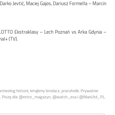
arko Jevtić, Maciej Gajos, Dariusz Formella – Marcin
 LOTTO Ekstraklasy – Lech Poznań vs Arka Gdynia –
al+ (TV).
archeolog historii, krnąbrny brodacz, pracoholik. Prywatnie
nań. Piszę dla: @retro_magazyn, @watch_esa i @ManUtd_PL.