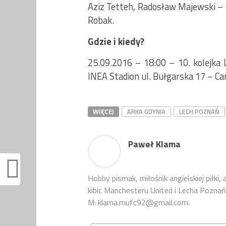
Aziz Tetteh, Radosław Majewski – D
Robak.
Gdzie i kiedy?
25.09.2016 – 18:00 – 10. kolejka
INEA Stadion ul. Bułgarska 17 – Can
WIĘCEJ
ARKA GDYNIA
LECH POZNAŃ
Paweł Klama
Hobby pismak, miłośnik angielskiej piłki, 
kibic Manchesteru United i Lecha Poz
M: klama.mufc92@gmail.com.