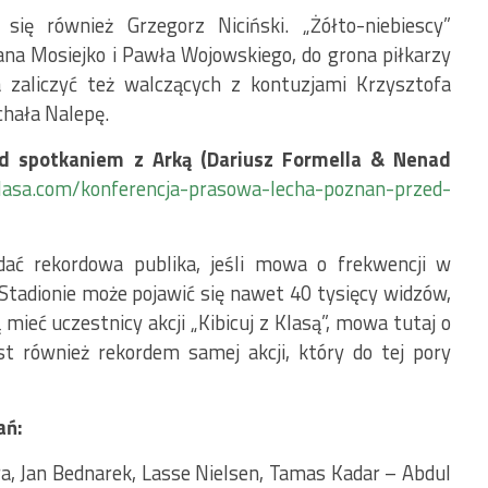
ię również Grzegorz Niciński. „Żółto-niebiescy”
na Mosiejko i Pawła Wojowskiego, do grona piłkarzy
a zaliczyć też walczących z kontuzjami Krzysztofa
chała Nalepę.
ed spotkaniem z Arką (Dariusz Formella & Nenad
klasa.com/konferencja-prasowa-lecha-poznan-przed-
ądać rekordowa publika, jeśli mowa o frekwencji w
tadionie może pojawić się nawet 40 tysięcy widzów,
mieć uczestnicy akcji „Kibicuj z Klasą”, mowa tutaj o
st również rekordem samej akcji, który do tej pory
ań:
, Jan Bednarek, Lasse Nielsen, Tamas Kadar – Abdul