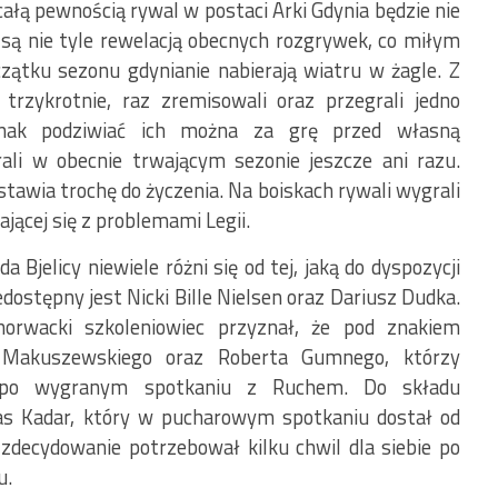
łą pewnością rywal w postaci Arki Gdynia będzie nie
są nie tyle rewelacją obecnych rozgrywek, co miłym
ątku sezonu gdynianie nabierają wiatru w żagle. Z
 trzykrotnie, raz zremisowali oraz przegrali jedno
dnak podziwiać ich można za grę przed własną
rali w obecnie trwającym sezonie jeszcze ani razu.
tawia trochę do życzenia. Na boiskach rywali wygrali
ającej się z problemami Legii.
Bjelicy niewiele różni się od tej, jaką do dyspozycji
dostępny jest Nicki Bille Nielsen oraz Dariusz Dudka.
horwacki szkoleniowiec przyznał, że pod znakiem
 Makuszewskiego oraz Roberta Gumnego, którzy
je po wygranym spotkaniu z Ruchem. Do składu
 Kadar, który w pucharowym spotkaniu dostał od
zdecydowanie potrzebował kilku chwil dla siebie po
u.