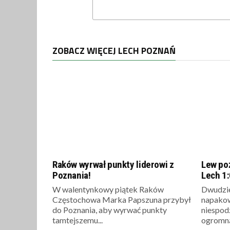
ZOBACZ WIĘCEJ LECH POZNAŃ
Raków wyrwał punkty liderowi z
Lew poż
Poznania!
Lech 1:
W walentynkowy piątek Raków
Dwudzie
Częstochowa Marka Papszuna przybył
napako
do Poznania, aby wyrwać punkty
niespod
tamtejszemu...
ogromną 