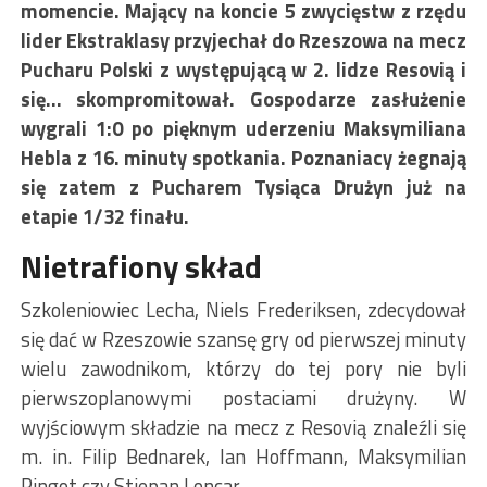
momencie. Mający na koncie 5 zwycięstw z rzędu
lider Ekstraklasy przyjechał do Rzeszowa na mecz
Pucharu Polski z występującą w 2. lidze Resovią i
się… skompromitował. Gospodarze zasłużenie
wygrali 1:0 po pięknym uderzeniu Maksymiliana
Hebla z 16. minuty spotkania. Poznaniacy żegnają
się zatem z Pucharem Tysiąca Drużyn już na
etapie 1/32 finału.
Nietrafiony skład
Szkoleniowiec Lecha, Niels Frederiksen, zdecydował
się dać w Rzeszowie szansę gry od pierwszej minuty
wielu zawodnikom, którzy do tej pory nie byli
pierwszoplanowymi postaciami drużyny. W
wyjściowym składzie na mecz z Resovią znaleźli się
m. in. Filip Bednarek, Ian Hoffmann, Maksymilian
Pingot czy Stjepan Loncar.