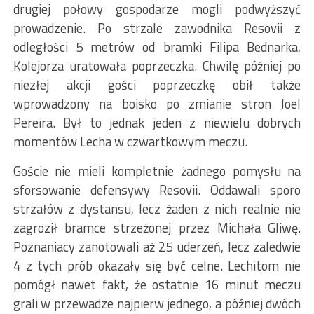
drugiej połowy gospodarze mogli podwyższyć
prowadzenie. Po strzale zawodnika Resovii z
odległości 5 metrów od bramki Filipa Bednarka,
Kolejorza uratowała poprzeczka. Chwilę później po
niezłej akcji gości poprzeczkę obił także
wprowadzony na boisko po zmianie stron Joel
Pereira. Był to jednak jeden z niewielu dobrych
momentów Lecha w czwartkowym meczu.
Goście nie mieli kompletnie żadnego pomysłu na
sforsowanie defensywy Resovii. Oddawali sporo
strzałów z dystansu, lecz żaden z nich realnie nie
zagroził bramce strzeżonej przez Michała Gliwę.
Poznaniacy zanotowali aż 25 uderzeń, lecz zaledwie
4 z tych prób okazały się być celne. Lechitom nie
pomógł nawet fakt, że ostatnie 16 minut meczu
grali w przewadze najpierw jednego, a później dwóch