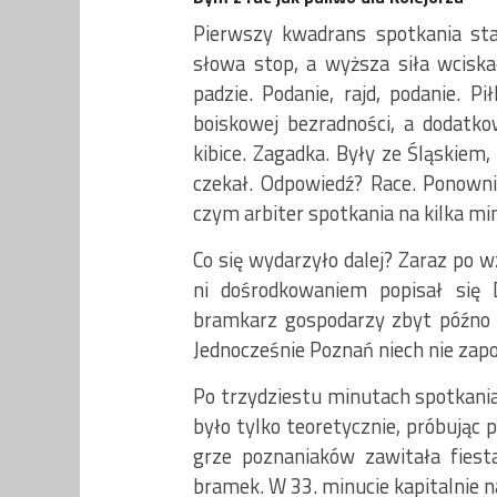
Pierwszy kwadrans spotkania stał
słowa stop, a wyższa siła wciska
padzie. Podanie, rajd, podanie. P
boiskowej bezradności, a dodatko
kibice. Zagadka. Były ze Śląskiem, 
czekał. Odpowiedź? Race. Ponownie
czym arbiter spotkania na kilka mi
Co się wydarzyło dalej? Zaraz po w
ni dośrodkowaniem popisał się D
bramkarz gospodarzy zbyt późno zo
Jednocześnie Poznań niech nie zap
Po trzydziestu minutach spotkania
było tylko teoretycznie, próbując
grze poznaniaków zawitała fiesta
bramek. W 33. minucie kapitalnie n