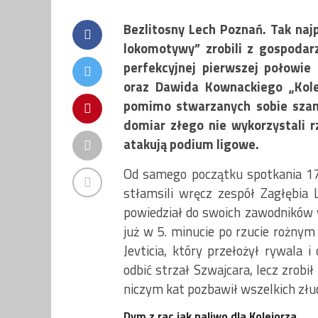
Bezlitosny Lech Poznań. Tak najp
lokomotywy” zrobili z gospodarz
perfekcyjnej pierwszej połowie 
oraz Dawida Kownackiego „Kole
pomimo stwarzanych sobie szans 
domiar złego nie wykorzystali r
atakują podium ligowe.
Od samego początku spotkania 17.
stłamsili wręcz zespół Zagłębia
powiedział do swoich zawodników 
już w 5. minucie po rzucie rożnym
Jevticia, który przełożył rywala 
odbić strzał Szwajcara, lecz zrobił 
niczym kat pozbawił wszelkich złud
Dym z rac jak paliwo dla Kolejorza