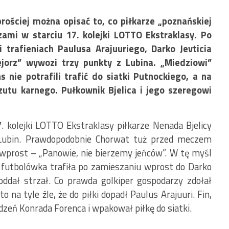
rościej można opisać to, co piłkarze „poznańskiej
ami w starciu 17. kolejki LOTTO Ekstraklasy. Po
i trafieniach Paulusa Arajuuriego, Darko Jevticia
jorz” wywozi trzy punkty z Lubina. „Miedziowi”
nie potrafili trafić do siatki Putnockiego, a na
zutu karnego. Pułkownik Bjelica i jego szeregowi
 kolejki LOTTO Ekstraklasy piłkarze Nenada Bjelicy
 Lubin. Prawdopodobnie Chorwat tuż przed meczem
wprost – „Panowie, nie bierzemy jeńców”. W tę myśl
 futbolówka trafiła po zamieszaniu wprost do Darko
i oddał strzał. Co prawda golkiper gospodarzy zdołał
to na tyle źle, że do piłki dopadł Paulus Arajuuri. Fin,
zeń Konrada Forenca i wpakował piłkę do siatki.