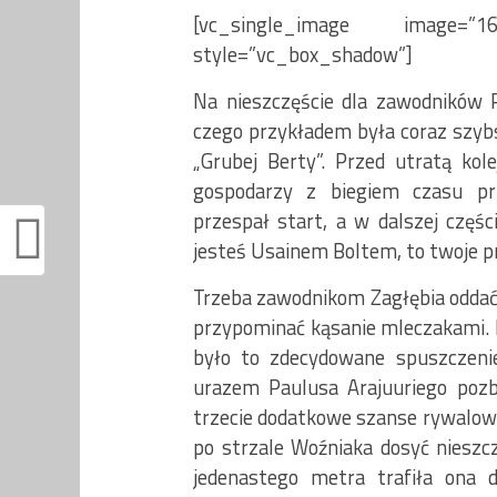
[vc_single_image image=”1
style=”vc_box_shadow”]
Na nieszczęście dla zawodników P
czego przykładem była coraz szybs
„Grubej Berty”. Przed utratą kol
gospodarzy z biegiem czasu prz
przespał start, a w dalszej częśc
jesteś Usainem Boltem, to twoje pr
Trzeba zawodnikom Zagłębia oddać 
przypominać kąsanie mleczakami. N
było to zdecydowane spuszczenie
urazem Paulusa Arajuuriego pozb
trzecie dodatkowe szanse rywalow
po strzale Woźniaka dosyć nieszcz
jedenastego metra trafiła ona 