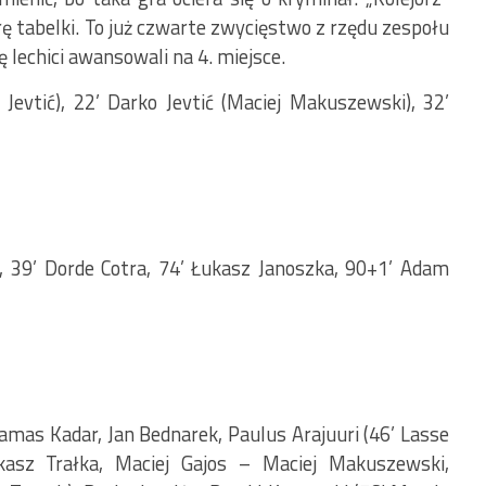
 tabelki. To już czwarte zwycięstwo z rzędu zespołu
ę lechici awansowali na 4. miejsce.
 Jevtić), 22’ Darko Jevtić (Maciej Makuszewski), 32’
i, 39’ Dorde Cotra, 74’ Łukasz Janoszka, 90+1’ Adam
as Kadar, Jan Bednarek, Paulus Arajuuri (46’ Lasse
kasz Trałka, Maciej Gajos – Maciej Makuszewski,