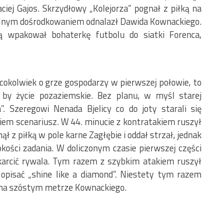
ciej Gajos. Skrzydłowy „Kolejorza” pognał z piłką na
alnym dośrodkowaniem odnalazł Dawida Kownackiego.
 wpakował bohaterkę futbolu do siatki Forenca,
 cokolwiek o grze gospodarzy w pierwszej połowie, to
 by życie pozaziemskie. Bez planu, w myśl starej
. Szeregowi Nenada Bjelicy co do joty starali się
iem scenariusz. W 44. minucie z kontratakiem ruszył
 z piłką w pole karne Zagłębie i oddał strzał, jednak
ości zadania. W doliczonym czasie pierwszej części
karcić rywala. Tym razem z szybkim atakiem ruszył
 opisać „shine like a diamond”. Niestety tym razem
 na szóstym metrze Kownackiego.