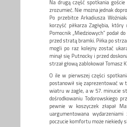
Na drugą część spotkania goście 
zrozumieć. Nie można jednak doprow
Po przebitce Arkadiusza Woźnia
korzyść piłkarza Zagłębia, który
Pomocnik „Miedziowych” podał do P
przed stratą bramki. Piłka po strza
mogli po raz kolejny zostać ukar
minął się Putnocky i przed doskon
strzał głową zablokował Tomasz K
O ile w pierwszej części spotkan
postanowił się zaprezentować w try
wiatru w żagle, a w 57. minucie s
dośrodkowaniu Todorowskiego prz
pewnie w koszyczek złapał Mat
uargumentowana wydarzeniami z
poczucie komfortu może niekiedy sk