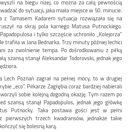
wyszli na biegu niżej, co można za całą pewnością
adzać do sytuacji, jaka miała miejsce w 50. minucie.
ka z Tamasem Kadarem sytuacja rozwiązała się na
 ruszył na skraj pola karnego Matusa Putnockiego.
apadopulosa i tylko szczęście uchroniło „Kolejorza”
le trafiła w Jana Bednarka. Trzy minuty później lechici
ani za zwolnienie tempa. Po dośrodkowaniu z piłką
ałą szansą stanął Aleksandar Todorovski, jednak jego
ędziora.
ia Lech Poznań zagrał na pełnej mocy, to w drugiej
bie „eco”. Piłkarze Zagłębia coraz bardziej nabierali
tworzyli sobie kolejną dogodną okazję. Tym razem po
ed szansą stanął Papadopulos, jednak jego główkę
us Putnocky. Taka postawa gości jest w pełni
 pierwszych trzech kwadransów, jednakże takie
ończyć się bolesną karą.