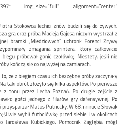
6397″ img_size=”full” alignment=”center”
iotra Stokowca lechici znów budzili się do żywych,
za gra oraz próba Macieja Gajosa niczym wystrzał z
ejnej bramki „Miedziowych” uchronił Forenc! Zrywy
ypominały zmagania sprintera, który całkowicie
i biegu próbował gonić czołówkę. Niestety, jeśli nie
óby kończą się co najwyżej na zamiarach.
to, że z biegiem czasu ich bezzębne próby zaczynały
a taki obrót złożyło się kilka aspektów. Po pierwsze
 z tonu przez Lecha Poznań. Po drugie zejście z
awiło gości jednego z filarów gry defensywnej. Po
i przysparzał Matus Putnocky. W 68. minucie Słowak
ęśliwie wybił futbolówkę przed siebie i w okolicach
do Jarosława Kubickiego. Pomocnik Zagłębia mógł