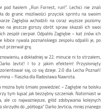
 pod hasłem „Run Forrest, run!”. Lechici nie znali
ła do granic możliwości przycisk sprintu na swoim
iłkarze Zagłębia wchodzili na coraz wyższe poziomy
wo na jeszcze gorszy obrót spraw skazali ich swoi
ich zespół cierpiał. Odpaliło Zagłębie – kat znów ich
 kibice rywala poznańskiego zespołu odpalili je, po
nut przerwał grę.
znowieniu, a dokładniej w 22. minucie ni to strzałem,
arko Jevtić! I to z jakim efektem! Przysłonięty
rientował się, co się dzieje. 2:0 dla Lecha Poznań!
omina – flaszka dla Radosława Nawrota.
 można było śmiało powiedzieć – Zagłębie na boisku
 przy tym kąsać jak bezzębny szczeniak. Natomiast w
, ale co najważniejsze, głód zdobywania kolejnych
a skrzydło do „półboga” Darko Jevticia, mniej znanego