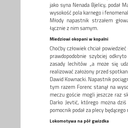
jako syna Nenada Bjelicy, podał Ma
wysokość pola karnego i fenomen
Młody napastnik strzałem głową
łącznie z nim samym.
Miedziowi okopani w kopalni
Choćby człowiek chciał powiedzieć
prawdopodobnie szybciej odkryto
zasady lechitów „a może się uda”
realizować założony przed spotkan
Dawid Kownacki. Napastnik pociągnął
tym razem Forenc stanął na wysok
meczu goście mogli jeszcze raz s
Darko Jevtić, którego można dziś
pomocnik podał za plecy będącego
Lokomotywa na pół gwizdka