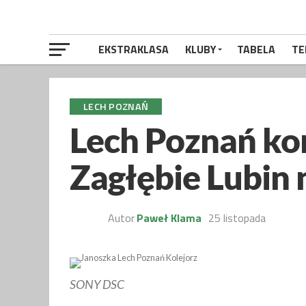
EKSTRAKLASA
KLUBY
TABELA
TE
LECH POZNAŃ
Lech Poznań ko
Zagłębie Lubin 
Autor
Paweł Klama
25 listopada
SONY DSC