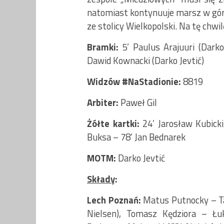
natomiast kontynuuje marsz w górę
ze stolicy Wielkopolski. Na tę chwil
Bramki:
5’ Paulus Arajuuri (Darko
Dawid Kownacki (Darko Jevtić)
Widzów #NaStadionie:
8819
Arbiter:
Paweł Gil
Żółte kartki:
24’ Jarosław Kubick
Buksa – 78’ Jan Bednarek
MOTM:
Darko Jevtić
Składy
:
Lech Poznań:
Matus Putnocky – Tam
Nielsen), Tomasz Kędziora – Łu