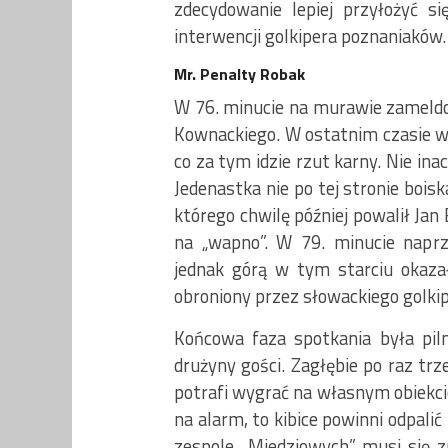
zdecydowanie lepiej przyłożyć s
interwencji golkipera poznaniaków.
Mr. Penalty Robak
W 76. minucie na murawie zameldow
Kownackiego. W ostatnim czasie we
co za tym idzie rzut karny. Nie ina
Jedenastka nie po tej stronie bois
którego chwilę później powalił Jan
na „wapno”. W 79. minucie naprz
jednak górą w tym starciu okazał
obroniony przez słowackiego golkip
Końcowa faza spotkania była pi
drużyny gości. Zagłębie po raz trz
potrafi wygrać na własnym obiekcie 
na alarm, to kibice powinni odpalić
zespole „Miedziowych” musi się zm