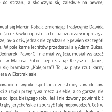
ię do strzału, a skończyło się zaledwie na pewnej
ał się Marcin Robak, zmieniając tradycyjnie Dawida
jścia z ławki napastnika Lecha oznaczały imprezę, a
czej było dziś, jednak nie zgadzał się pewien szczegół!
ka! W pole karne lechitów przedostał się Adam Buksa,
 Bednarek. Paweł Gil nie miał wyjścia, musiał wskazać
eciw Matusa Putnockiego stanął Krzysztof Janus,
 się bramkarz „Kolejorza”! To już piąty rzut karny
era w Ekstraklasie.
lnowaniem wyniku spotkania ze strony zawodników
eci z rzędu przegrywa mecz u siebie, a co gorsze, nie
od lipca bieżącego roku. Jeśli nie dzwony powinni bić
 trąby jerychońskie i zburzyć falę niepowodzeń. Coś w
ienić, bo taka gra ociera się o kryminał. „Kolejorz”