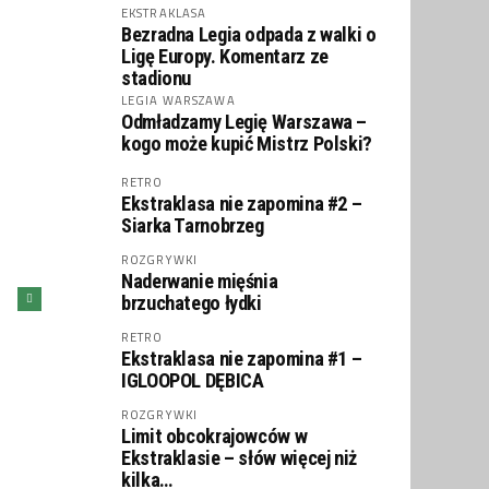
EKSTRAKLASA
Bezradna Legia odpada z walki o
Ligę Europy. Komentarz ze
stadionu
LEGIA WARSZAWA
Odmładzamy Legię Warszawa –
kogo może kupić Mistrz Polski?
RETRO
Ekstraklasa nie zapomina #2 –
Siarka Tarnobrzeg
ROZGRYWKI
Naderwanie mięśnia
brzuchatego łydki
RETRO
Ekstraklasa nie zapomina #1 –
IGLOOPOL DĘBICA
ROZGRYWKI
Limit obcokrajowców w
Ekstraklasie – słów więcej niż
kilka…