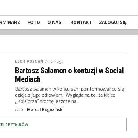
RMINARZ
FOTO
O NAS
KONTAKT
ZALOGUJ SIĘ
LECH POZNAŃ
/ 4 lata ago
Bartosz Salamon o kontuzji w Social
Mediach
Bartosz Salamon w końcu sam poinformował co się
dzieje z jego zdrowiem. Wygląda na to, że kibice
,,Kolejorza” trochę jeszcze na...
Autor
Marcel Rogoziński
CEJ ARTYKUŁÓW