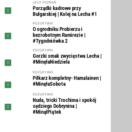
LECH POZNAŃ
Porządki kadrowe przy
Bułgarskiej | Kolej na Lecha #1
ROZGRYWKI
O ogrodniku Probierzu i
bezrobotnym Ramirezie |
#Tygodniówka 2
ROZGRYWKI
Gorzki smak zwycięstwa Lecha |
#MinęłaNiedziela
ROZGRYWKI
Piłkarz kompletny- Hamalainen |
#MinęłaSobota
ROZGRYWKI
Nuda, tricki Trochima i spokój
sędziego Dobrynina |
#MinąłPiątek