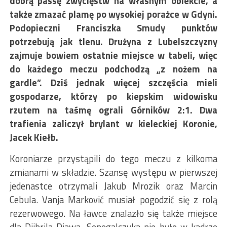
dobrą passę zwycięstw na własnym obiekcie, a
także zmazać plamę po wysokiej porażce w Gdyni.
Podopieczni Franciszka Smudy punktów
potrzebują jak tlenu. Drużyna z Lubelszczyzny
zajmuje bowiem ostatnie miejsce w tabeli, więc
do każdego meczu podchodzą „z nożem na
gardle”. Dziś jednak więcej szczęścia mieli
gospodarze, którzy po kiepskim widowisku
rzutem na taśmę ograli Górników 2:1. Dwa
trafienia zaliczył brylant w kieleckiej Koronie,
Jacek Kiełb.
Koroniarze przystąpili do tego meczu z kilkoma
zmianami w składzie. Szansę występu w pierwszej
jedenastce otrzymali Jakub Mrozik oraz Marcin
Cebula. Vanja Marković musiał pogodzić się z rolą
rezerwowego. Na ławce znalazło się także miejsce