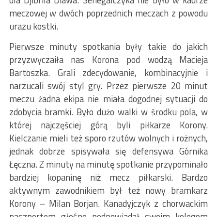
dla Djibrila Diawa. Senegalczyka nie było w kadrze
meczowej w dwóch poprzednich meczach z powodu
urazu kostki.
Pierwsze minuty spotkania były takie do jakich
przyzwyczaiła nas Korona pod wodzą Macieja
Bartoszka. Grali zdecydowanie, kombinacyjnie i
narzucali swój styl gry. Przez pierwsze 20 minut
meczu żadna ekipa nie miała dogodnej sytuacji do
zdobycia bramki. Było dużo walki w środku pola, w
której najczęściej górą byli piłkarze Korony.
Kielczanie mieli też sporo rzutów wolnych i rożnych,
jednak dobrze spisywała się defensywa Górnika
Łęczna. Z minuty na minutę spotkanie przypominało
bardziej kopaninę niż mecz piłkarski. Bardzo
aktywnym zawodnikiem był też nowy bramkarz
Korony – Milan Borjan. Kanadyjczyk z chorwackim
paszportem głośno podpowiadał swoim kolegom