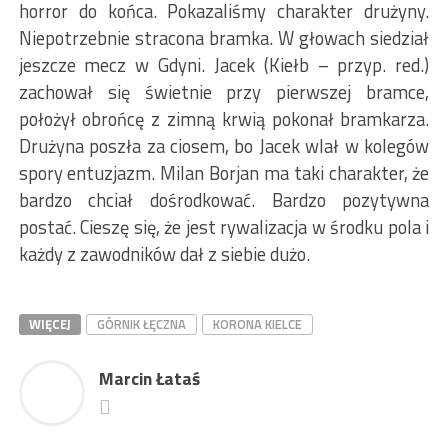
horror do końca. Pokazaliśmy charakter drużyny.
Niepotrzebnie stracona bramka. W głowach siedział
jeszcze mecz w Gdyni. Jacek (Kiełb – przyp. red.)
zachował się świetnie przy pierwszej bramce,
położył obrońcę z zimną krwią pokonał bramkarza.
Drużyna poszła za ciosem, bo Jacek wlał w kolegów
spory entuzjazm. Milan Borjan ma taki charakter, że
bardzo chciał dośrodkować. Bardzo pozytywna
postać. Cieszę się, że jest rywalizacja w środku pola i
każdy z zawodników dał z siebie dużo.
WIĘCEJ
GÓRNIK ŁĘCZNA
KORONA KIELCE
Marcin Łataś