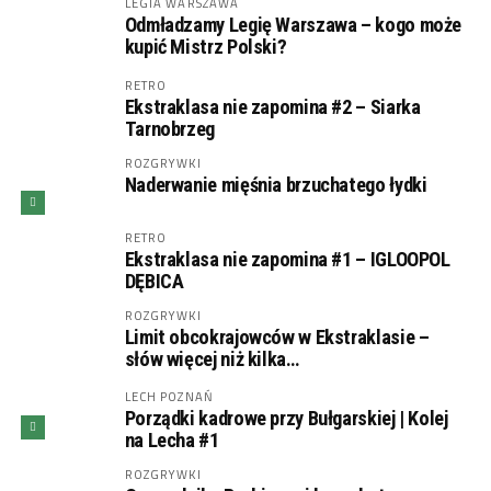
LEGIA WARSZAWA
Odmładzamy Legię Warszawa – kogo może
kupić Mistrz Polski?
RETRO
Ekstraklasa nie zapomina #2 – Siarka
Tarnobrzeg
ROZGRYWKI
Naderwanie mięśnia brzuchatego łydki
RETRO
Ekstraklasa nie zapomina #1 – IGLOOPOL
DĘBICA
ROZGRYWKI
Limit obcokrajowców w Ekstraklasie –
słów więcej niż kilka…
LECH POZNAŃ
Porządki kadrowe przy Bułgarskiej | Kolej
na Lecha #1
ROZGRYWKI