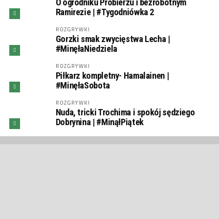
O ogrodniku Probierzu i bezrobotnym
Ramirezie | #Tygodniówka 2
ROZGRYWKI
Gorzki smak zwycięstwa Lecha |
#MinęłaNiedziela
ROZGRYWKI
Piłkarz kompletny- Hamalainen |
#MinęłaSobota
ROZGRYWKI
Nuda, tricki Trochima i spokój sędziego
Dobrynina | #MinąłPiątek