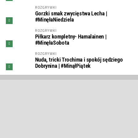
ROZGRYWKI
Gorzki smak zwycięstwa Lecha |
#MinęłaNiedziela
ROZGRYWKI
Piłkarz kompletny- Hamalainen |
#MinęłaSobota
ROZGRYWKI
Nuda, tricki Trochima i spokój sędziego
Dobrynina | #MinąłPiątek