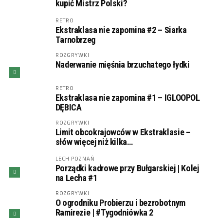
kupić Mistrz Polski?
RETRO
Ekstraklasa nie zapomina #2 – Siarka
Tarnobrzeg
ROZGRYWKI
Naderwanie mięśnia brzuchatego łydki
RETRO
Ekstraklasa nie zapomina #1 – IGLOOPOL
DĘBICA
ROZGRYWKI
Limit obcokrajowców w Ekstraklasie –
słów więcej niż kilka…
LECH POZNAŃ
Porządki kadrowe przy Bułgarskiej | Kolej
na Lecha #1
ROZGRYWKI
O ogrodniku Probierzu i bezrobotnym
Ramirezie | #Tygodniówka 2