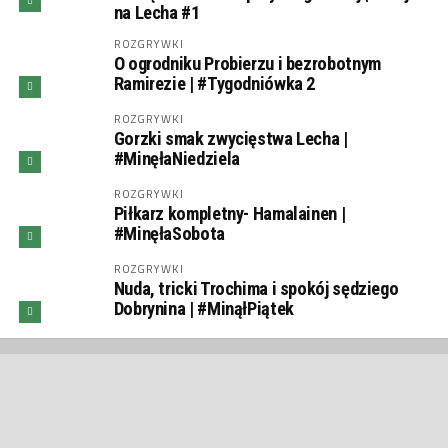
na Lecha #1
ROZGRYWKI
O ogrodniku Probierzu i bezrobotnym
Ramirezie | #Tygodniówka 2
ROZGRYWKI
Gorzki smak zwycięstwa Lecha |
#MinęłaNiedziela
ROZGRYWKI
Piłkarz kompletny- Hamalainen |
#MinęłaSobota
ROZGRYWKI
Nuda, tricki Trochima i spokój sędziego
Dobrynina | #MinąłPiątek