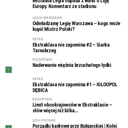
Bezradna Legia odpada z walki o Ligę
Europy. Komentarz ze stadionu
LEGIA WARSZAWA
Odmładzamy Legię Warszawa – kogo może
kupić Mistrz Polski?
RETRO
Ekstraklasa nie zapomina #2 – Siarka
Tarnobrzeg
ROZGRYWKI
Naderwanie mięśnia brzuchatego łydki
RETRO
Ekstraklasa nie zapomina #1 – IGLOOPOL
DĘBICA
ROZGRYWKI
Limit obcokrajowców w Ekstraklasie –
słów więcej niż kilka…
LECH POZNAŃ
Porządki kadrowe przy Bułgarskiej | Kolej