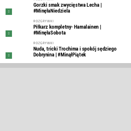
Gorzki smak zwycięstwa Lecha |
#MinęłaNiedziela
ROZGRYWKI
Piłkarz kompletny- Hamalainen |
#MinęłaSobota
ROZGRYWKI
Nuda, tricki Trochima i spokój sędziego
Dobrynina | #MinąłPiątek