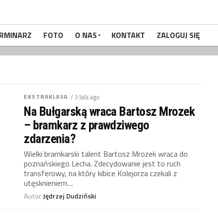
RMINARZ
FOTO
O NAS
KONTAKT
ZALOGUJ SIĘ
EKSTRAKLASA
/ 3 lata ago
Na Bułgarską wraca Bartosz Mrozek
– bramkarz z prawdziwego
zdarzenia?
Wielki bramkarski talent Bartosz Mrozek wraca do
poznańskiego Lecha. Zdecydowanie jest to ruch
transferowy, na który kibice Kolejorza czekali z
utęsknieniem....
Autor
Jędrzej Dudziński