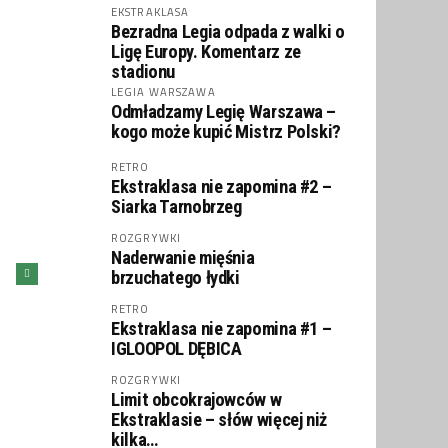
EKSTRAKLASA
Bezradna Legia odpada z walki o
Ligę Europy. Komentarz ze
stadionu
LEGIA WARSZAWA
Odmładzamy Legię Warszawa –
kogo może kupić Mistrz Polski?
RETRO
Ekstraklasa nie zapomina #2 –
Siarka Tarnobrzeg
ROZGRYWKI
Naderwanie mięśnia
brzuchatego łydki
RETRO
Ekstraklasa nie zapomina #1 –
IGLOOPOL DĘBICA
ROZGRYWKI
Limit obcokrajowców w
Ekstraklasie – słów więcej niż
kilka…