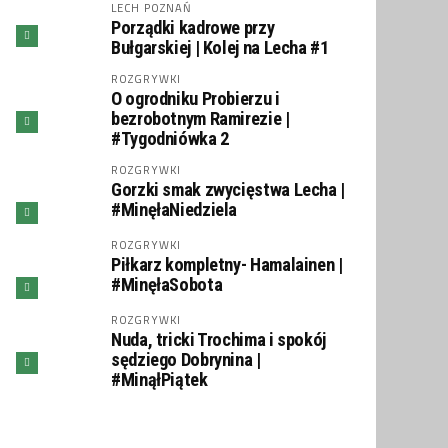
LECH POZNAŃ
Porządki kadrowe przy
Bułgarskiej | Kolej na Lecha #1
ROZGRYWKI
O ogrodniku Probierzu i
bezrobotnym Ramirezie |
#Tygodniówka 2
ROZGRYWKI
Gorzki smak zwycięstwa Lecha |
#MinęłaNiedziela
ROZGRYWKI
Piłkarz kompletny- Hamalainen |
#MinęłaSobota
ROZGRYWKI
Nuda, tricki Trochima i spokój
sędziego Dobrynina |
#MinąłPiątek