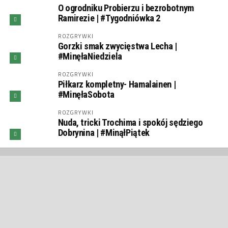
O ogrodniku Probierzu i bezrobotnym
Ramirezie | #Tygodniówka 2
ROZGRYWKI
Gorzki smak zwycięstwa Lecha |
#MinęłaNiedziela
ROZGRYWKI
Piłkarz kompletny- Hamalainen |
#MinęłaSobota
ROZGRYWKI
Nuda, tricki Trochima i spokój sędziego
Dobrynina | #MinąłPiątek