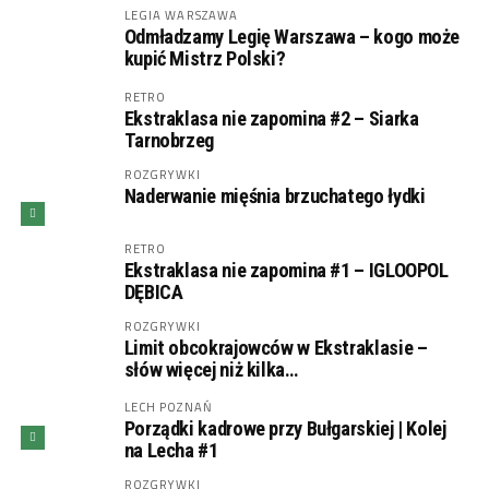
LEGIA WARSZAWA
Odmładzamy Legię Warszawa – kogo może
kupić Mistrz Polski?
RETRO
Ekstraklasa nie zapomina #2 – Siarka
Tarnobrzeg
ROZGRYWKI
Naderwanie mięśnia brzuchatego łydki
RETRO
Ekstraklasa nie zapomina #1 – IGLOOPOL
DĘBICA
ROZGRYWKI
Limit obcokrajowców w Ekstraklasie –
słów więcej niż kilka…
LECH POZNAŃ
Porządki kadrowe przy Bułgarskiej | Kolej
na Lecha #1
ROZGRYWKI