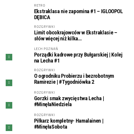
RETRO
Ekstraklasa nie zapomina #1 – IGLOOPOL
DĘBICA
ROZGRYWKI
Limit obcokrajowców w Ekstraklasie –
słów więcej niż kilka…
LECH POZNAŃ
Porządki kadrowe przy Bułgarskiej | Kolej
na Lecha #1
ROZGRYWKI
O ogrodniku Probierzu i bezrobotnym
Ramirezie | #Tygodniówka 2
ROZGRYWKI
Gorzki smak zwycięstwa Lecha |
#MinęłaNiedziela
ROZGRYWKI
Piłkarz kompletny- Hamalainen |
#MinęłaSobota