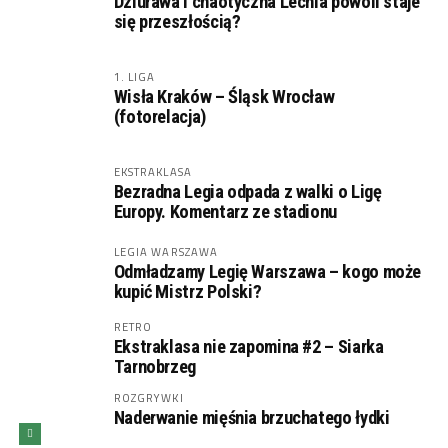
Dziurawa i chaotyczna Lechia powoli staje
się przeszłością?
1. LIGA
Wisła Kraków – Śląsk Wrocław
(fotorelacja)
EKSTRAKLASA
Bezradna Legia odpada z walki o Ligę
Europy. Komentarz ze stadionu
LEGIA WARSZAWA
Odmładzamy Legię Warszawa – kogo może
kupić Mistrz Polski?
RETRO
Ekstraklasa nie zapomina #2 – Siarka
Tarnobrzeg
ROZGRYWKI
Naderwanie mięśnia brzuchatego łydki