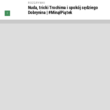
ROZGRYWKI
Nuda, tricki Trochima i spokój sędziego
Dobrynina | #MinąłPiątek