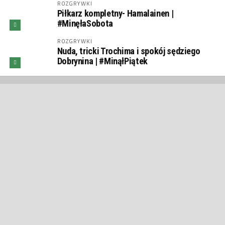
ROZGRYWKI
Piłkarz kompletny- Hamalainen |
#MinęłaSobota
ROZGRYWKI
Nuda, tricki Trochima i spokój sędziego
Dobrynina | #MinąłPiątek