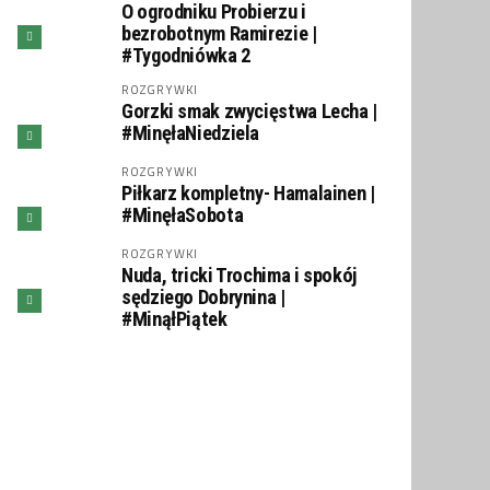
O ogrodniku Probierzu i
bezrobotnym Ramirezie |
#Tygodniówka 2
ROZGRYWKI
Gorzki smak zwycięstwa Lecha |
#MinęłaNiedziela
ROZGRYWKI
Piłkarz kompletny- Hamalainen |
#MinęłaSobota
ROZGRYWKI
Nuda, tricki Trochima i spokój
sędziego Dobrynina |
#MinąłPiątek