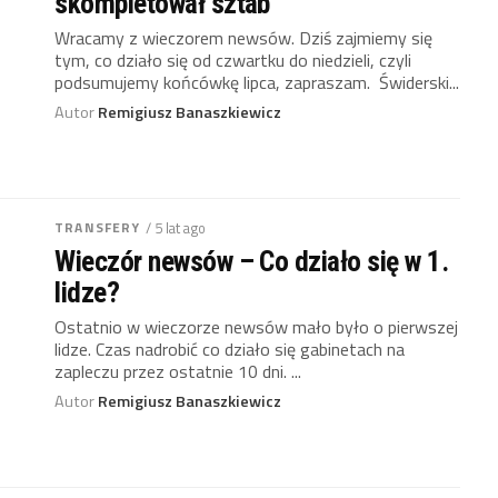
skompletował sztab
Wracamy z wieczorem newsów. Dziś zajmiemy się
tym, co działo się od czwartku do niedzieli, czyli
podsumujemy końcówkę lipca, zapraszam. Świderski...
Autor
Remigiusz Banaszkiewicz
TRANSFERY
/ 5 lat ago
Wieczór newsów – Co działo się w 1.
lidze?
Ostatnio w wieczorze newsów mało było o pierwszej
lidze. Czas nadrobić co działo się gabinetach na
zapleczu przez ostatnie 10 dni. ...
Autor
Remigiusz Banaszkiewicz