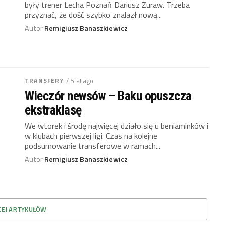
były trener Lecha Poznań Dariusz Żuraw. Trzeba
przyznać, że dość szybko znalazł nową...
Autor
Remigiusz Banaszkiewicz
TRANSFERY
/ 5 lat ago
Wieczór newsów – Baku opuszcza
ekstraklasę
We wtorek i środę najwięcej działo się u beniaminków i
w klubach pierwszej ligi. Czas na kolejne
podsumowanie transferowe w ramach...
Autor
Remigiusz Banaszkiewicz
CEJ ARTYKUŁÓW