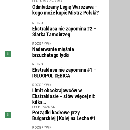
LEGIA WARSZAWA
Odmładzamy Legię Warszawa –
kogo może kupić Mistrz Polski?
RETRO
Ekstraklasa nie zapomina #2 –
Siarka Tarnobrzeg
ROZGRYWKI
Naderwanie mięśnia
brzuchatego łydki
RETRO
Ekstraklasa nie zapomina #1 –
IGLOOPOL DĘBICA
ROZGRYWKI
Limit obcokrajowców w
Ekstraklasie – słów więcej niż
kilka…
LECH POZNAŃ
Porządki kadrowe przy
Bułgarskiej | Kolej na Lecha #1
ROZGRYWKI