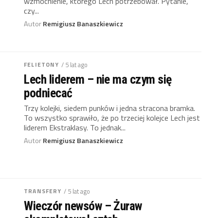
wzmocnienie, którego Lech potrzebował. Pytanie,
czy...
Autor
Remigiusz Banaszkiewicz
FELIETONY
/ 5 lat ago
Lech liderem – nie ma czym się
podniecać
Trzy kolejki, siedem punków i jedna stracona bramka.
To wszystko sprawiło, że po trzeciej kolejce Lech jest
liderem Ekstraklasy. To jednak...
Autor
Remigiusz Banaszkiewicz
TRANSFERY
/ 5 lat ago
Wieczór newsów – Żuraw